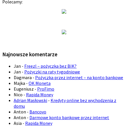
Polecamy:
Najnowsze komentarze
Jan
-
Freezl – pożyczka bez BIK?
Jan
-
Pożyczki na raty tygodniowe
Dagmara
-
Pożyczka przez internet – na konto bankowe
Majka
-
OK Moneta
Eugeniusz
-
ProFimo
Nico
-
Rapida Money
Adrian Masłowski
-
Kredyty online bez wychodzenia z
domu
Anton
-
Bancovo
Anton
-
Darmowe konto bankowe przez internet
Asia
-
Rapida Money