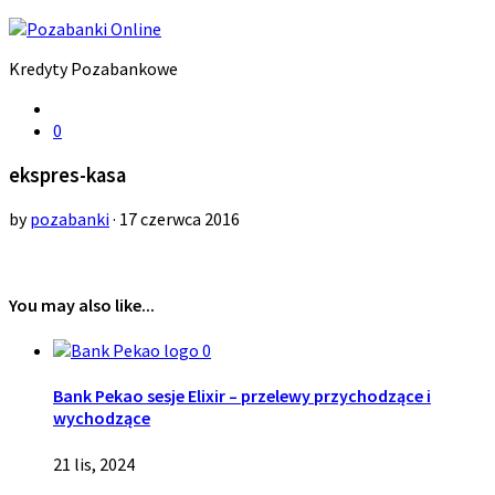
Kredyty Pozabankowe
0
ekspres-kasa
by
pozabanki
· 17 czerwca 2016
You may also like...
0
Bank Pekao sesje Elixir – przelewy przychodzące i
wychodzące
21 lis, 2024