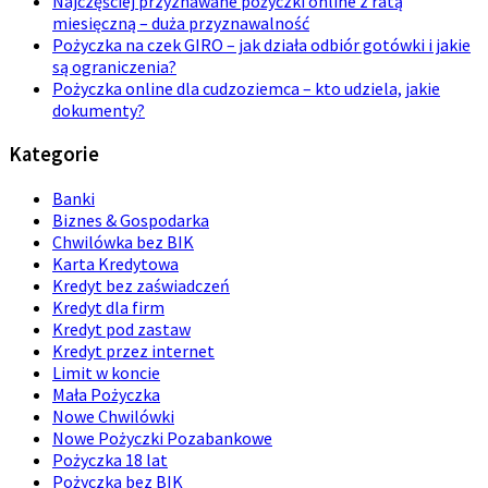
Najczęściej przyznawane pożyczki online z ratą
miesięczną – duża przyznawalność
Pożyczka na czek GIRO – jak działa odbiór gotówki i jakie
są ograniczenia?
Pożyczka online dla cudzoziemca – kto udziela, jakie
dokumenty?
Kategorie
Banki
Biznes & Gospodarka
Chwilówka bez BIK
Karta Kredytowa
Kredyt bez zaświadczeń
Kredyt dla firm
Kredyt pod zastaw
Kredyt przez internet
Limit w koncie
Mała Pożyczka
Nowe Chwilówki
Nowe Pożyczki Pozabankowe
Pożyczka 18 lat
Pożyczka bez BIK