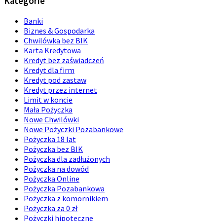
Kategorie
Banki
Biznes & Gospodarka
Chwilówka bez BIK
Karta Kredytowa
Kredyt bez zaświadczeń
Kredyt dla firm
Kredyt pod zastaw
Kredyt przez internet
Limit w koncie
Mała Pożyczka
Nowe Chwilówki
Nowe Pożyczki Pozabankowe
Pożyczka 18 lat
Pożyczka bez BIK
Pożyczka dla zadłużonych
Pożyczka na dowód
Pożyczka Online
Pożyczka Pozabankowa
Pożyczka z komornikiem
Pożyczka za 0 zł
Pożyczki hipoteczne