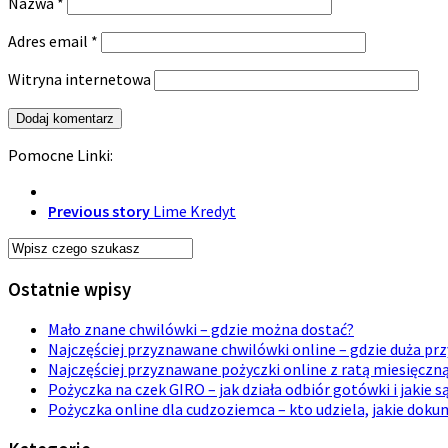
Nazwa
*
Adres email
*
Witryna internetowa
Pomocne Linki:
Previous story
Lime Kredyt
Ostatnie wpisy
Mało znane chwilówki – gdzie można dostać?
Najczęściej przyznawane chwilówki online – gdzie duża p
Najczęściej przyznawane pożyczki online z ratą miesięczn
Pożyczka na czek GIRO – jak działa odbiór gotówki i jakie s
Pożyczka online dla cudzoziemca – kto udziela, jakie dok