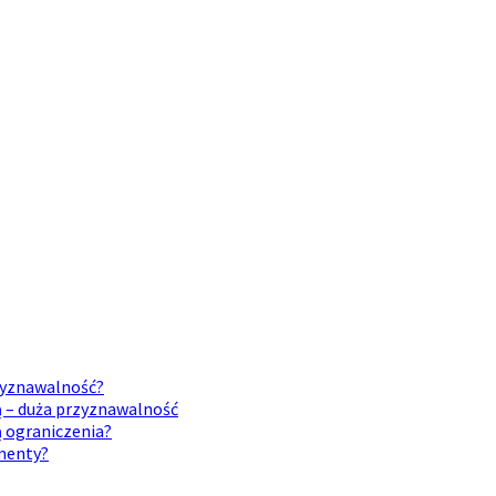
rzyznawalność?
ą – duża przyznawalność
ą ograniczenia?
umenty?