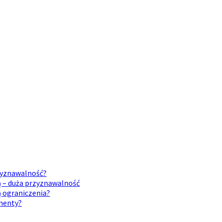
rzyznawalność?
ą – duża przyznawalność
ą ograniczenia?
umenty?