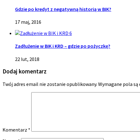
Gdzie po kredyt z negatywną historią w BIK?
17 maj, 2016
6
Zadłużenie w BIK i KRD – gdzie po pożyczkę?
22 lut, 2018
Dodaj komentarz
Twój adres email nie zostanie opublikowany.
Wymagane pola są
Komentarz
*