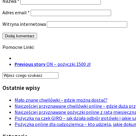
Nazwa
*
Adres email
*
Witryna internetowa
Pomocne Linki:
Previous story
ON – pożyczki 1500 zł
Ostatnie wpisy
Mało znane chwilówki – gdzie można dostać?
Najczęściej przyznawane chwilówki online – gdzie duża p
Najczęściej przyznawane pożyczki online z ratą miesięczn
Pożyczka na czek GIRO – jak działa odbiór gotówki i jakie s
Pożyczka online dla cudzoziemca – kto udziela, jakie dok