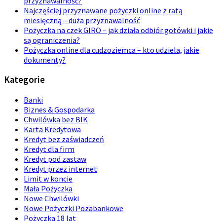
przyznawalność?
Najczęściej przyznawane pożyczki online z ratą
miesięczną – duża przyznawalność
Pożyczka na czek GIRO – jak działa odbiór gotówki i jakie
są ograniczenia?
Pożyczka online dla cudzoziemca – kto udziela, jakie
dokumenty?
Kategorie
Banki
Biznes & Gospodarka
Chwilówka bez BIK
Karta Kredytowa
Kredyt bez zaświadczeń
Kredyt dla firm
Kredyt pod zastaw
Kredyt przez internet
Limit w koncie
Mała Pożyczka
Nowe Chwilówki
Nowe Pożyczki Pozabankowe
Pożyczka 18 lat