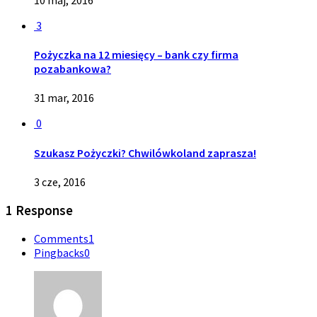
3
Pożyczka na 12 miesięcy – bank czy firma
pozabankowa?
31 mar, 2016
0
Szukasz Pożyczki? Chwilówkoland zaprasza!
3 cze, 2016
1 Response
Comments
1
Pingbacks
0