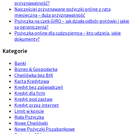
przyznawalność?
Najczęściej przyznawane pożyczki online z ratą
miesięczną – duża przyznawalność
Pożyczka na czek GIRO – jak działa odbiór gotówki i jakie
są ograniczenia?
Pożyczka online dla cudzoziemca – kto udziela, jakie
dokumenty?
Kategorie
Banki
Biznes & Gospodarka
Chwilówka bez BIK
Karta Kredytowa
Kredyt bez zaświadczeń
Kredyt dla firm
Kredyt pod zastaw
Kredyt przez internet
Limit w koncie
Mała Pożyczka
Nowe Chwilówki
Nowe Pożyczki Pozabankowe