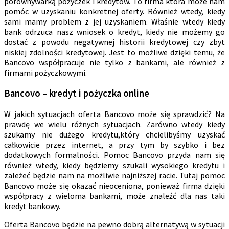
porównywarką pożyczek i kredytów. To firma która może nam
pomóc w uzyskaniu konkretnej oferty. Również wtedy, kiedy
sami mamy problem z jej uzyskaniem. Właśnie wtedy kiedy
bank odrzuca nasz wniosek o kredyt, kiedy nie możemy go
dostać z powodu negatywnej historii kredytowej czy zbyt
niskiej zdolności kredytowej. Jest to możliwe dzięki temu, że
Bancovo współpracuje nie tylko z bankami, ale również z
firmami pożyczkowymi.
Bancovo – kredyt i pożyczka online
W jakich sytuacjach oferta Bancovo może się sprawdzić? Na
prawdę we wielu różnych sytuacjach. Zarówno wtedy kiedy
szukamy nie dużego kredytu,który chcielibyśmy uzyskać
całkowicie przez internet, a przy tym by szybko i bez
dodatkowych formalności. Pomoc Bancovo przyda nam się
również wtedy, kiedy będziemy szukali wysokiego kredytu i
zależeć będzie nam na możliwie najniższej racie. Tutaj pomoc
Bancovo może się okazać nieoceniona, ponieważ firma dzięki
współpracy z wieloma bankami, może znaleźć dla nas taki
kredyt bankowy.
Oferta Bancovo będzie na pewno dobrą alternatywą w sytuacji