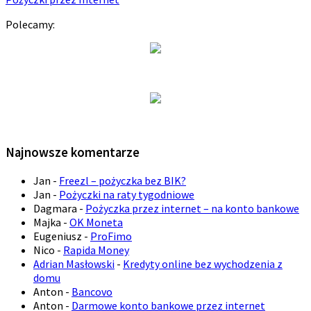
Polecamy:
Najnowsze komentarze
Jan
-
Freezl – pożyczka bez BIK?
Jan
-
Pożyczki na raty tygodniowe
Dagmara
-
Pożyczka przez internet – na konto bankowe
Majka
-
OK Moneta
Eugeniusz
-
ProFimo
Nico
-
Rapida Money
Adrian Masłowski
-
Kredyty online bez wychodzenia z
domu
Anton
-
Bancovo
Anton
-
Darmowe konto bankowe przez internet