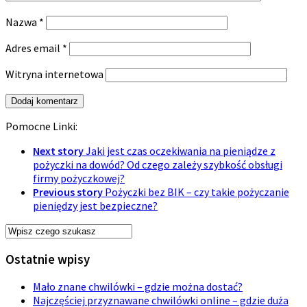
Nazwa
*
Adres email
*
Witryna internetowa
Pomocne Linki:
Next story
Jaki jest czas oczekiwania na pieniądze z
pożyczki na dowód? Od czego zależy szybkość obsługi
firmy pożyczkowej?
Previous story
Pożyczki bez BIK – czy takie pożyczanie
pieniędzy jest bezpieczne?
Ostatnie wpisy
Mało znane chwilówki – gdzie można dostać?
Najczęściej przyznawane chwilówki online – gdzie duża