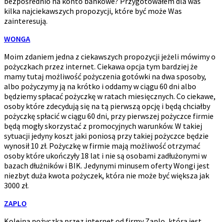
bezpośrednio na konto bankowe? Przygotowałem dla was
kilka najciekawszych propozycji, które być może Was
zainteresują.
WONGA
Moim zdaniem jedna z ciekawszych propozycji jeżeli mówimy o
pożyczkach przez internet. Ciekawa opcja tym bardziej że
mamy tutaj możliwość pożyczenia gotówki na dwa sposoby,
albo pożyczymy ją na krótko i oddamy w ciągu 60 dni albo
będziemy spłacać pożyczkę w ratach miesięcznych. Co ciekawe,
osoby które zdecydują się na tą pierwszą opcję i będą chciałby
pożyczkę spłacić w ciągu 60 dni, przy pierwszej pożyczce firmie
będą mogły skorzystać z promocyjnych warunków. W takiej
sytuacji jedyny koszt jaki poniosą przy takiej pożyczce będzie
wynosił 10 zł. Pożyczkę w firmie mają możliwość otrzymać
osoby które ukończyły 18 lat i nie są osobami zadłużonymi w
bazach dłużników i BIK. Jedynymi minusem oferty Wongi jest
niezbyt duża kwota pożyczek, która nie może być większa jak
3000 zł.
ZAPLO
Kolejna pożyczka przez internet od firmy Zaplo, która jest