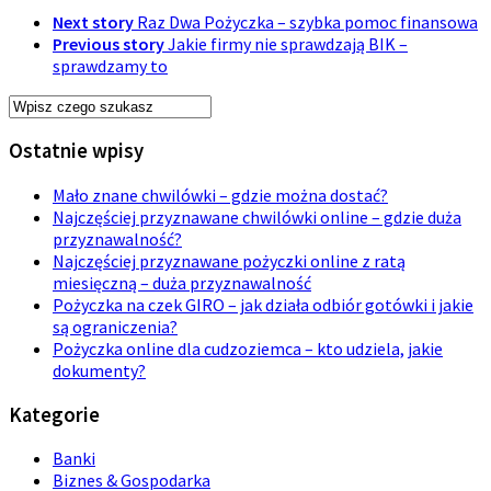
Next story
Raz Dwa Pożyczka – szybka pomoc finansowa
Previous story
Jakie firmy nie sprawdzają BIK –
sprawdzamy to
Ostatnie wpisy
Mało znane chwilówki – gdzie można dostać?
Najczęściej przyznawane chwilówki online – gdzie duża
przyznawalność?
Najczęściej przyznawane pożyczki online z ratą
miesięczną – duża przyznawalność
Pożyczka na czek GIRO – jak działa odbiór gotówki i jakie
są ograniczenia?
Pożyczka online dla cudzoziemca – kto udziela, jakie
dokumenty?
Kategorie
Banki
Biznes & Gospodarka