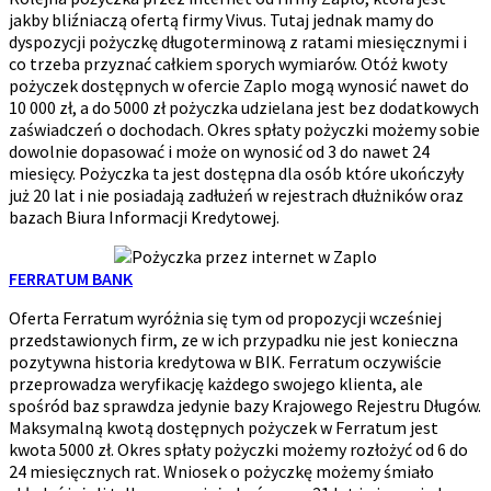
jakby bliźniaczą ofertą firmy Vivus. Tutaj jednak mamy do
dyspozycji pożyczkę długoterminową z ratami miesięcznymi i
co trzeba przyznać całkiem sporych wymiarów. Otóż kwoty
pożyczek dostępnych w ofercie Zaplo mogą wynosić nawet do
10 000 zł, a do 5000 zł pożyczka udzielana jest bez dodatkowych
zaświadczeń o dochodach. Okres spłaty pożyczki możemy sobie
dowolnie dopasować i może on wynosić od 3 do nawet 24
miesięcy. Pożyczka ta jest dostępna dla osób które ukończyły
już 20 lat i nie posiadają zadłużeń w rejestrach dłużników oraz
bazach Biura Informacji Kredytowej.
FERRATUM BANK
Oferta Ferratum wyróżnia się tym od propozycji wcześniej
przedstawionych firm, ze w ich przypadku nie jest konieczna
pozytywna historia kredytowa w BIK. Ferratum oczywiście
przeprowadza weryfikację każdego swojego klienta, ale
spośród baz sprawdza jedynie bazy Krajowego Rejestru Długów.
Maksymalną kwotą dostępnych pożyczek w Ferratum jest
kwota 5000 zł. Okres spłaty pożyczki możemy rozłożyć od 6 do
24 miesięcznych rat. Wniosek o pożyczkę możemy śmiało