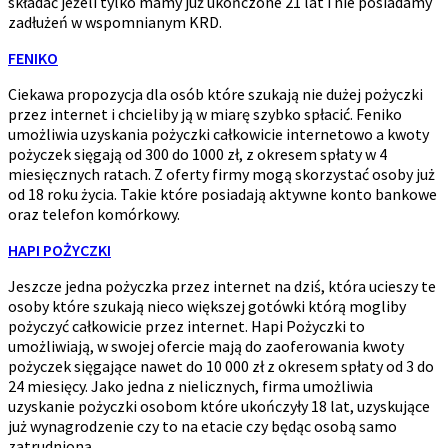
składać jeżeli tylko mamy już ukończone 21 lat i nie posiadamy
zadłużeń w wspomnianym KRD.
FENIKO
Ciekawa propozycja dla osób które szukają nie dużej pożyczki
przez internet i chcieliby ją w miarę szybko spłacić. Feniko
umożliwia uzyskania pożyczki całkowicie internetowo a kwoty
pożyczek sięgają od 300 do 1000 zł, z okresem spłaty w 4
miesięcznych ratach. Z oferty firmy mogą skorzystać osoby już
od 18 roku życia. Takie które posiadają aktywne konto bankowe
oraz telefon komórkowy.
HAPI POŻYCZKI
Jeszcze jedna pożyczka przez internet na dziś, która ucieszy te
osoby które szukają nieco większej gotówki którą mogliby
pożyczyć całkowicie przez internet. Hapi Pożyczki to
umożliwiają, w swojej ofercie mają do zaoferowania kwoty
pożyczek sięgające nawet do 10 000 zł z okresem spłaty od 3 do
24 miesięcy. Jako jedna z nielicznych, firma umożliwia
uzyskanie pożyczki osobom które ukończyły 18 lat, uzyskujące
już wynagrodzenie czy to na etacie czy będąc osobą samo
zatrudnioną.