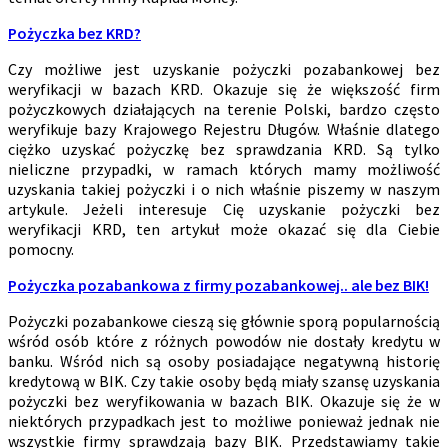
Pożyczka bez KRD?
Czy możliwe jest uzyskanie pożyczki pozabankowej bez
weryfikacji w bazach KRD. Okazuje się że większość firm
pożyczkowych działających na terenie Polski, bardzo często
weryfikuje bazy Krajowego Rejestru Długów. Właśnie dlatego
ciężko uzyskać pożyczkę bez sprawdzania KRD. Są tylko
nieliczne przypadki, w ramach których mamy możliwość
uzyskania takiej pożyczki i o nich właśnie piszemy w naszym
artykule. Jeżeli interesuje Cię uzyskanie pożyczki bez
weryfikacji KRD, ten artykuł może okazać się dla Ciebie
pomocny.
Pożyczka pozabankowa z firmy pozabankowej.. ale bez BIK!
Pożyczki pozabankowe cieszą się głównie sporą popularnością
wśród osób które z różnych powodów nie dostały kredytu w
banku. Wśród nich są osoby posiadające negatywną historię
kredytową w BIK. Czy takie osoby będą miały szansę uzyskania
pożyczki bez weryfikowania w bazach BIK. Okazuje się że w
niektórych przypadkach jest to możliwe ponieważ jednak nie
wszystkie firmy sprawdzają bazy BIK. Przedstawiamy takie