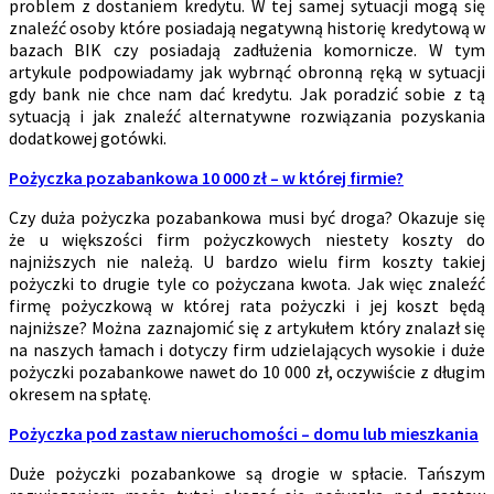
problem z dostaniem kredytu. W tej samej sytuacji mogą się
znaleźć osoby które posiadają negatywną historię kredytową w
bazach BIK czy posiadają zadłużenia komornicze. W tym
artykule podpowiadamy jak wybrnąć obronną ręką w sytuacji
gdy bank nie chce nam dać kredytu. Jak poradzić sobie z tą
sytuacją i jak znaleźć alternatywne rozwiązania pozyskania
dodatkowej gotówki.
Pożyczka pozabankowa 10 000 zł – w której firmie?
Czy duża pożyczka pozabankowa musi być droga? Okazuje się
że u większości firm pożyczkowych niestety koszty do
najniższych nie należą. U bardzo wielu firm koszty takiej
pożyczki to drugie tyle co pożyczana kwota. Jak więc znaleźć
firmę pożyczkową w której rata pożyczki i jej koszt będą
najniższe? Można zaznajomić się z artykułem który znalazł się
na naszych łamach i dotyczy firm udzielających wysokie i duże
pożyczki pozabankowe nawet do 10 000 zł, oczywiście z długim
okresem na spłatę.
Pożyczka pod zastaw nieruchomości – domu lub mieszkania
Duże pożyczki pozabankowe są drogie w spłacie. Tańszym