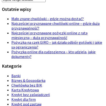
Ostatnie wpisy
Mało znane chwilówki – gdzie można dostać?
Najczęściej przyznawane chwilówki online – gdzie duża
przyznawalność?
Najczęściej przyznawane pożyczki online z ratą
miesięczną – duża przyznawalność
Pożyczka na czek GIRO – jak działa odbiór gotówki i jakie
są ograniczenia?
Pożyczka online dla cudzoziemca – kto udziela, jakie
dokumenty?
Kategorie
Banki
Biznes & Gospodarka
Chwilówka bez BIK
Karta Kredytowa
Kredyt bez zaświadczeń
Kredyt dla firm
Kredyt pod zastaw