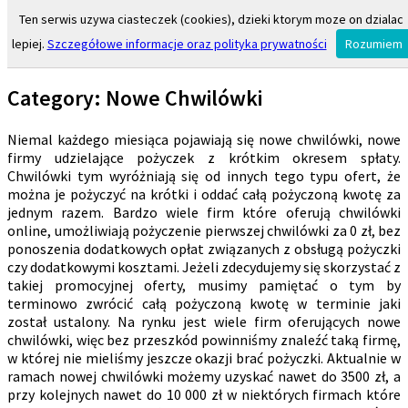
Ten serwis uzywa ciasteczek (cookies), dzieki ktorym moze on dzialac
lepiej.
Szczegółowe informacje oraz polityka prywatności
Rozumiem
Kredyty Pozabankowe
Category:
Nowe Chwilówki
Niemal każdego miesiąca pojawiają się nowe chwilówki, nowe
firmy udzielające pożyczek z krótkim okresem spłaty.
Chwilówki tym wyróżniają się od innych tego typu ofert, że
można je pożyczyć na krótki i oddać całą pożyczoną kwotę za
jednym razem. Bardzo wiele firm które oferują chwilówki
online, umożliwiają pożyczenie pierwszej chwilówki za 0 zł, bez
ponoszenia dodatkowych opłat związanych z obsługą pożyczki
czy dodatkowymi kosztami. Jeżeli zdecydujemy się skorzystać z
takiej promocyjnej oferty, musimy pamiętać o tym by
terminowo zwrócić całą pożyczoną kwotę w terminie jaki
został ustalony. Na rynku jest wiele firm oferujących nowe
chwilówki, więc bez przeszkód powinniśmy znaleźć taką firmę,
w której nie mieliśmy jeszcze okazji brać pożyczki. Aktualnie w
ramach nowej chwilówki możemy uzyskać nawet do 3500 zł, a
przy kolejnych nawet do 10 000 zł w niektórych firmach które