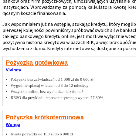
banków oraz firm pożyczkowych, umożliwiających uzyskanie k
instytucjach. Wprowadzamy za pomocą kalkulatora kwotę kredy
łącznym koszcie finansowania.
Jak wspomniałem już na wstępie, szukając kredytu, który mogli
pierwszej kolejności powinniśmy spróbować swoich sił w bankac
takiego bankowego kredytu online, jest możliwe wyłącznie wte
pozytywna historia kredytowa w bazach BIK, a więc brak opóźnie
wychodzenia z domu. Kredyty internetowe są dostępne za pośre
Pożyczka gotówkowa
Viviraty
Pożyczka bez zaświadczeń od 1 000 zł do 9 600 zł
Wygodnie spłacaj w ratach od 3 do 12 miesięcy
Wszystko online, bez wychodzenia z domu!
RRSO dla przykładu reprezentatywnego wynosi 77,80%
Pożyczka krótkoterminowa
Wonga
Kwota pożyczki od 100 zł do 6 000 zł