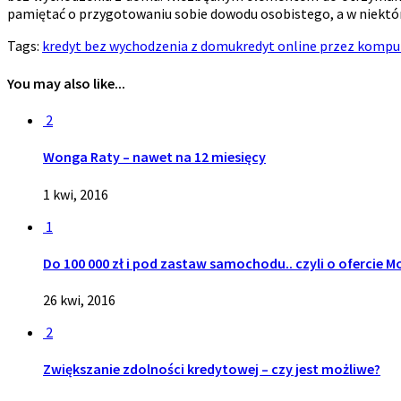
pamiętać o przygotowaniu sobie dowodu osobistego, a w niektó
Tags:
kredyt bez wychodzenia z domu
kredyt online przez kompu
You may also like...
2
Wonga Raty – nawet na 12 miesięcy
1 kwi, 2016
1
Do 100 000 zł i pod zastaw samochodu.. czyli o ofercie 
26 kwi, 2016
2
Zwiększanie zdolności kredytowej – czy jest możliwe?