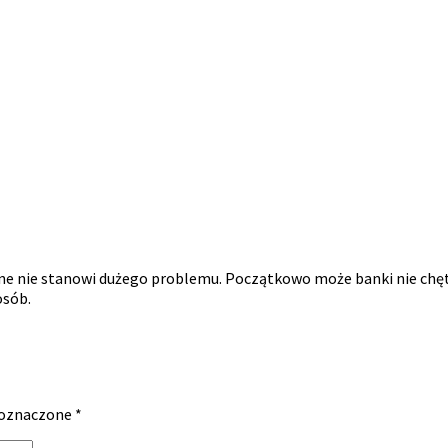
line nie stanowi dużego problemu. Początkowo może banki nie chęt
osób.
 oznaczone
*