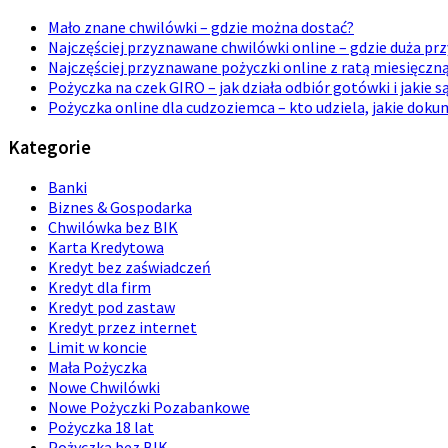
Mało znane chwilówki – gdzie można dostać?
Najczęściej przyznawane chwilówki online – gdzie duża p
Najczęściej przyznawane pożyczki online z ratą miesięczn
Pożyczka na czek GIRO – jak działa odbiór gotówki i jakie s
Pożyczka online dla cudzoziemca – kto udziela, jakie dok
Kategorie
Banki
Biznes & Gospodarka
Chwilówka bez BIK
Karta Kredytowa
Kredyt bez zaświadczeń
Kredyt dla firm
Kredyt pod zastaw
Kredyt przez internet
Limit w koncie
Mała Pożyczka
Nowe Chwilówki
Nowe Pożyczki Pozabankowe
Pożyczka 18 lat
Pożyczka bez BIK