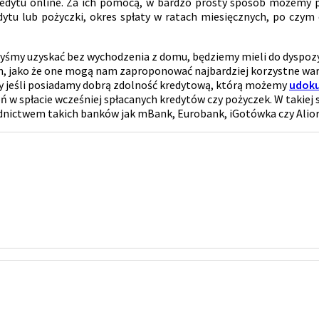
redytu online. Za ich pomocą, w bardzo prosty sposób możemy 
tu lub pożyczki, okres spłaty w ratach miesięcznych, po czym 
byśmy uzyskać bez wychodzenia z domu, będziemy mieli do dyspozy
h, jako że one mogą nam zaproponować najbardziej korzystne waru
dy jeśli posiadamy dobrą zdolność kredytową, którą możemy
udoku
ń w spłacie wcześniej spłacanych kredytów czy pożyczek. W takiej
dnictwem takich banków jak mBank, Eurobank, iGotówka czy Alior