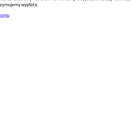
rzymujemy wypłatę.
 domu