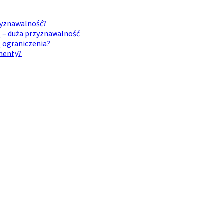
rzyznawalność?
ą – duża przyznawalność
ą ograniczenia?
umenty?