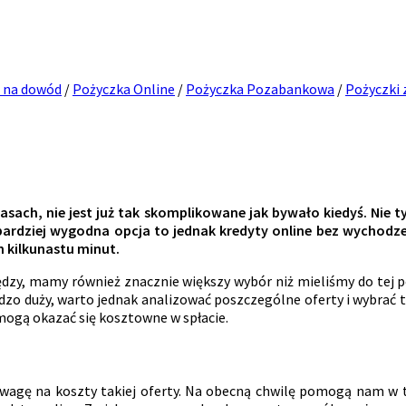
 na dowód
/
Pożyczka Online
/
Pożyczka Pozabankowa
/
Pożyczki 
sach, nie jest już tak skomplikowane jak bywało kiedyś. Nie t
ardziej wygodna opcja to jednak kredyty online bez wychodze
h kilkunastu minut.
zy, mamy również znacznie większy wybór niż mieliśmy do tej por
o duży, warto jednak analizować poszczególne oferty i wybrać tak
mogą okazać się kosztowne w spłacie.
 uwagę na koszty takiej oferty. Na obecną chwilę pomogą nam w