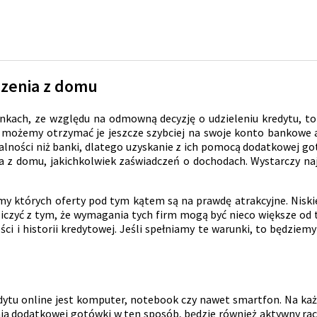
zenia z domu
ankach, ze względu na odmowną decyzję o udzieleniu kredytu, to
j, możemy otrzymać je jeszcze szybciej na swoje konto bankowe
ności niż banki, dlatego uzyskanie z ich pomocą dodatkowej gotó
a z domu, jakichkolwiek zaświadczeń o dochodach. Wystarczy na
my których oferty pod tym kątem są na prawdę atrakcyjne. Nisk
liczyć z tym, że wymagania tych firm mogą być nieco większe od
ci i historii kredytowej. Jeśli spełniamy te warunki, to będzie
tu online jest komputer, notebook czy nawet smartfon. Na każ
 dodatkowej gotówki w ten sposób, będzie również aktywny rach