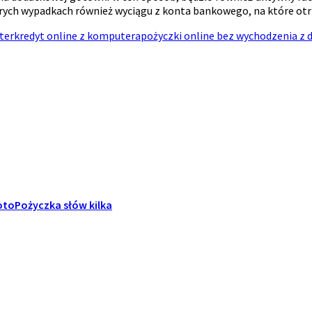
rych wypadkach również wyciągu z konta bankowego, na które ot
ter
kredyt online z komputera
pożyczki online bez wychodzenia z
MotoPożyczka słów kilka