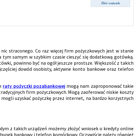
Złóż wniosek
 nic straconego. Co raz więcej firm pożyczkowych jest w stanie
 a tym samym w szybkim czasie cieszyć się dodatkową gotówką.
wki, powinno być na ogół jeszcze prostsze. Większość z takich
jczęściej dowód osobisty, aktywne konto bankowe oraz telefon
ie
raty pożyczki pozabankowej
mogą nam zaproponować takie
 tradycyjnych firm pożyczkowych. Mogą zaoferować niskie koszty
my mogli uzyskać pożyczkę przez internet, na bardzo korzystnych
dym z takich urządzeń możemy złożyć wniosek o kredyty online
unek bankowy i telefon komórkowy. Oczywiście należy również