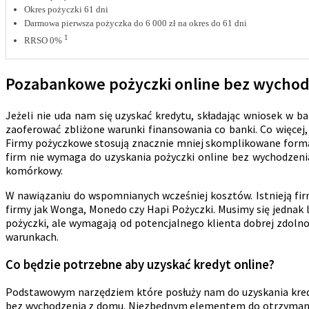
Okres pożyczki 61 dni
Darmowa pierwsza pożyczka do 6 000 zł na okres do 61 dni
1
RRSO 0%
Pozabankowe pożyczki online bez wychod
Jeżeli nie uda nam się uzyskać kredytu, składając wniosek w b
zaoferować zbliżone warunki finansowania co banki. Co więce
Firmy pożyczkowe stosują znacznie mniej skomplikowane formal
firm nie wymaga do uzyskania pożyczki online bez wychodzeni
komórkowy.
W nawiązaniu do wspomnianych wcześniej kosztów. Istnieją fir
firmy jak Wonga, Monedo czy Hapi Pożyczki. Musimy się jednak 
pożyczki, ale wymagają od potencjalnego klienta dobrej zdolnoś
warunkach.
Co będzie potrzebne aby uzyskać kredyt online?
Podstawowym narzędziem które posłuży nam do uzyskania kredy
bez wychodzenia z domu. Niezbędnym elementem do otrzymania