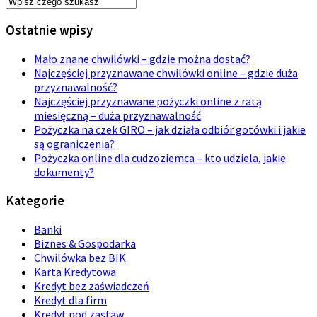
Ostatnie wpisy
Mało znane chwilówki – gdzie można dostać?
Najczęściej przyznawane chwilówki online – gdzie duża
przyznawalność?
Najczęściej przyznawane pożyczki online z ratą
miesięczną – duża przyznawalność
Pożyczka na czek GIRO – jak działa odbiór gotówki i jakie
są ograniczenia?
Pożyczka online dla cudzoziemca – kto udziela, jakie
dokumenty?
Kategorie
Banki
Biznes & Gospodarka
Chwilówka bez BIK
Karta Kredytowa
Kredyt bez zaświadczeń
Kredyt dla firm
Kredyt pod zastaw