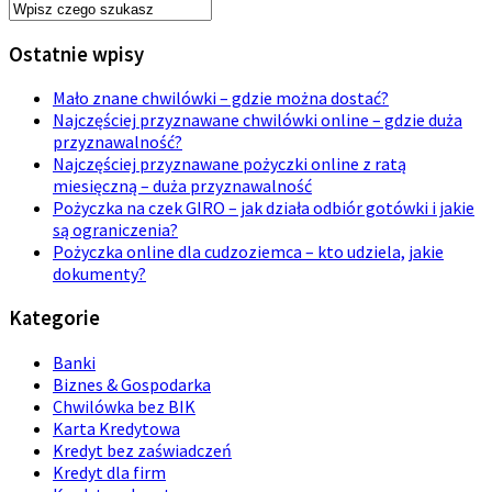
Ostatnie wpisy
Mało znane chwilówki – gdzie można dostać?
Najczęściej przyznawane chwilówki online – gdzie duża
przyznawalność?
Najczęściej przyznawane pożyczki online z ratą
miesięczną – duża przyznawalność
Pożyczka na czek GIRO – jak działa odbiór gotówki i jakie
są ograniczenia?
Pożyczka online dla cudzoziemca – kto udziela, jakie
dokumenty?
Kategorie
Banki
Biznes & Gospodarka
Chwilówka bez BIK
Karta Kredytowa
Kredyt bez zaświadczeń
Kredyt dla firm