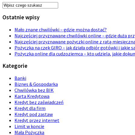
Ostatnie wpisy
Mało znane chwilówki – gdzie można dostać?
Najczęściej przyznawane chwilówki online – gdzie duża p
Najczęściej przyznawane pożyczki online z ratą miesięczn
Pożyczka na czek GIRO – jak działa odbiór gotówki i jakie s
Pożyczka online dla cudzoziemca – kto udziela, jakie dok
Kategorie
Banki
Biznes & Gospodarka
Chwilówka bez BIK
Karta Kredytowa
Kredyt bez zaświadczeń
Kredyt dla firm
Kredyt pod zastaw
Kredyt przez internet
Limit w koncie
Mała Pożyczka