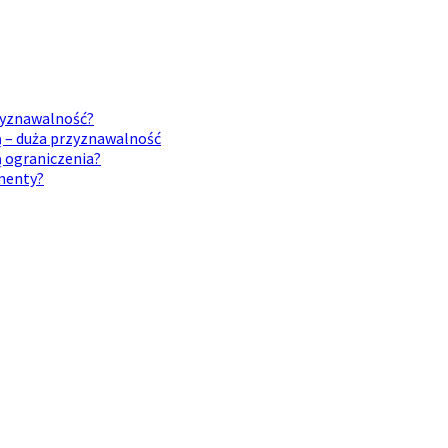
rzyznawalność?
ą – duża przyznawalność
ą ograniczenia?
umenty?