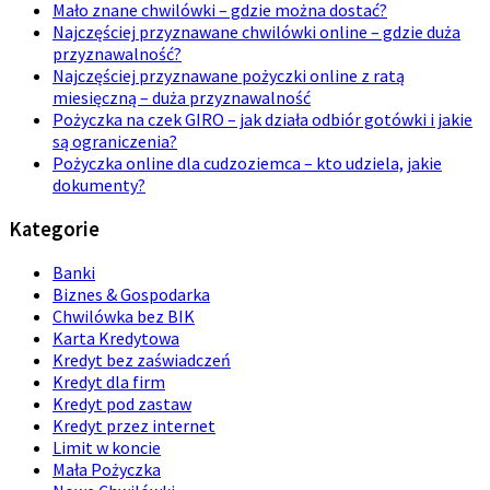
Mało znane chwilówki – gdzie można dostać?
Najczęściej przyznawane chwilówki online – gdzie duża
przyznawalność?
Najczęściej przyznawane pożyczki online z ratą
miesięczną – duża przyznawalność
Pożyczka na czek GIRO – jak działa odbiór gotówki i jakie
są ograniczenia?
Pożyczka online dla cudzoziemca – kto udziela, jakie
dokumenty?
Kategorie
Banki
Biznes & Gospodarka
Chwilówka bez BIK
Karta Kredytowa
Kredyt bez zaświadczeń
Kredyt dla firm
Kredyt pod zastaw
Kredyt przez internet
Limit w koncie
Mała Pożyczka