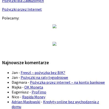
Pożyczki dla Zadłużonych
Pożyczki przez Internet
Polecamy:
Najnowsze komentarze
Jan
-
Freezl – pożyczka bez BIK?
Jan
-
Pożyczki na raty tygodniowe
Dagmara
-
Pożyczka przez internet – na konto bankowe
Majka
-
OK Moneta
Eugeniusz
-
ProFimo
Nico
-
Rapida Money
Adrian Masłowski
-
Kredyty online bez wychodzenia z
domu