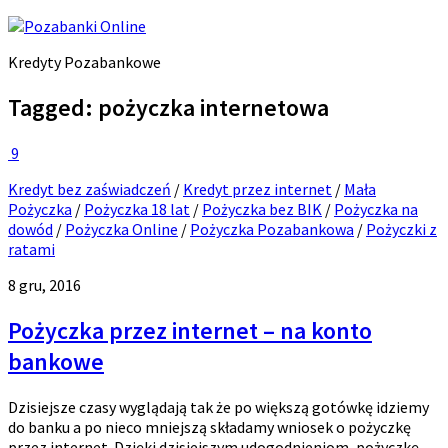
Kredyty Pozabankowe
Tagged:
pożyczka internetowa
9
Kredyt bez zaświadczeń
/
Kredyt przez internet
/
Mała
Pożyczka
/
Pożyczka 18 lat
/
Pożyczka bez BIK
/
Pożyczka na
dowód
/
Pożyczka Online
/
Pożyczka Pozabankowa
/
Pożyczki z
ratami
8 gru, 2016
Pożyczka przez internet – na konto
bankowe
Dzisiejsze czasy wyglądają tak że po większą gotówkę idziemy
do banku a po nieco mniejszą składamy wniosek o pożyczkę
przez internet. Dzięki dzisiejszym udogodnieniom, pożyczkę