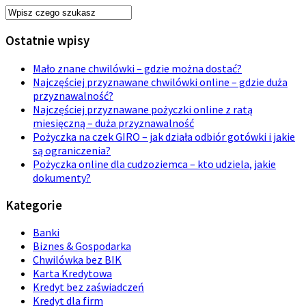
Ostatnie wpisy
Mało znane chwilówki – gdzie można dostać?
Najczęściej przyznawane chwilówki online – gdzie duża
przyznawalność?
Najczęściej przyznawane pożyczki online z ratą
miesięczną – duża przyznawalność
Pożyczka na czek GIRO – jak działa odbiór gotówki i jakie
są ograniczenia?
Pożyczka online dla cudzoziemca – kto udziela, jakie
dokumenty?
Kategorie
Banki
Biznes & Gospodarka
Chwilówka bez BIK
Karta Kredytowa
Kredyt bez zaświadczeń
Kredyt dla firm