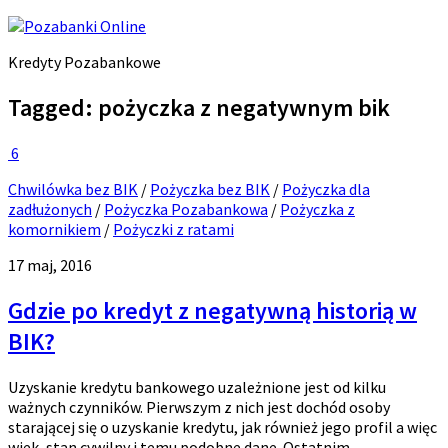
Kredyty Pozabankowe
Tagged:
pożyczka z negatywnym bik
6
Chwilówka bez BIK
/
Pożyczka bez BIK
/
Pożyczka dla
zadłużonych
/
Pożyczka Pozabankowa
/
Pożyczka z
komornikiem
/
Pożyczki z ratami
17 maj, 2016
Gdzie po kredyt z negatywną historią w
BIK?
Uzyskanie kredytu bankowego uzależnione jest od kilku
ważnych czynników. Pierwszym z nich jest dochód osoby
starającej się o uzyskanie kredytu, jak również jego profil a więc
wiek, stan cywilny i temu podobne dane. Ostatnim...