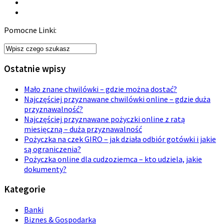
Pomocne Linki:
Ostatnie wpisy
Mało znane chwilówki – gdzie można dostać?
Najczęściej przyznawane chwilówki online – gdzie duża
przyznawalność?
Najczęściej przyznawane pożyczki online z ratą
miesięczną – duża przyznawalność
Pożyczka na czek GIRO – jak działa odbiór gotówki i jakie
są ograniczenia?
Pożyczka online dla cudzoziemca – kto udziela, jakie
dokumenty?
Kategorie
Banki
Biznes & Gospodarka