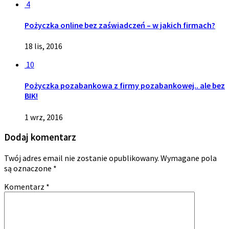
4
Pożyczka online bez zaświadczeń – w jakich firmach?
18 lis, 2016
10
Pożyczka pozabankowa z firmy pozabankowej.. ale bez
BIK!
1 wrz, 2016
Dodaj komentarz
Twój adres email nie zostanie opublikowany.
Wymagane pola
są oznaczone
*
Komentarz
*