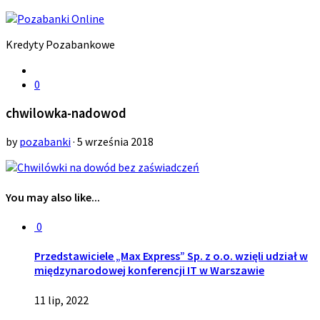
Kredyty Pozabankowe
0
chwilowka-nadowod
by
pozabanki
· 5 września 2018
You may also like...
0
Przedstawiciele „Max Express” Sp. z o.o. wzięli udział w
międzynarodowej konferencji IT w Warszawie
11 lip, 2022