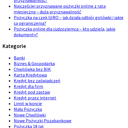
przyznawalność?
Najczęściej przyznawane pożyczki online z ratą
miesięczną – duża przyznawalność
Pożyczka na czek GIRO – jak działa odbiór gotówki i jakie
są ograniczenia?
Pożyczka online dla cudzoziemca – kto udziela, jakie
dokumenty?
Kategorie
Banki
Biznes & Gospodarka
Chwilówka bez BIK
Karta Kredytowa
Kredyt bez zaświadczeń
Kredyt dla firm
Kredyt pod zastaw
Kredyt przez internet
Limit w koncie
Mała Pożyczka
Nowe Chwilówki
Nowe Pożyczki Pozabankowe
Pożyczka 18 lat