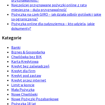
przyznawalność?
Najczęściej przyznawane pożyczki online z ratą
miesięczną – duża przyznawalność
Pożyczka na czek GIRO – jak działa odbiór gotówki i jakie
są ograniczenia?
Pożyczka online dla cudzoziemca – kto udziela, jakie
dokumenty?
Kategorie
Banki
Biznes & Gospodarka
Chwilówka bez BIK
Karta Kredytowa
Kredyt bez zaświadczeń
Kredyt dla firm
Kredyt pod zastaw
Kredyt przez internet
Limit w koncie
Mała Pożyczka
Nowe Chwilówki
Nowe Pożyczki Pozabankowe
Pożyczka 18 lat