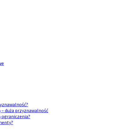
we
rzyznawalność?
ą – duża przyznawalność
ą ograniczenia?
umenty?