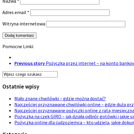
Nazwa
*
Adres email
*
Witryna internetowa
Pomocne Linki:
Previous story
Pożyczka przez internet – na konto banko
Ostatnie wpisy
Mało znane chwilówki – gdzie można dostać?
Najczęściej przyznawane chwilówki online – gdzie duża p
Najczęściej przyznawane pożyczki online z ratą miesięczn
Pożyczka na czek GIRO – jak działa odbiór gotówki i jakie s
Pożyczka online dla cudzoziemca – kto udziela, jakie dok