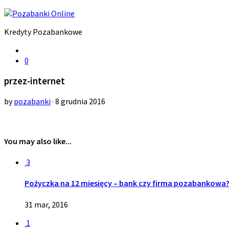
Kredyty Pozabankowe
0
przez-internet
by
pozabanki
· 8 grudnia 2016
You may also like...
3
Pożyczka na 12 miesięcy – bank czy firma pozabankowa
31 mar, 2016
1