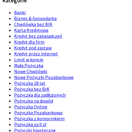
Kategorie
Banki
Biznes & Gospodarka
Chwilówka bez BIK
Karta Kredytowa
Kredyt bez zaświadczeń
Kredyt dla firm
Kredyt pod zastaw
Kredyt przez internet
Limit w koncie
Mała Pożyczka
Nowe Chwilówki
Nowe Pożyczki Pozabankowe
Pożyczka 18 lat
Pożyczka bez BIK
Pożyczka dla zadłużonych
Pożyczka na dowód
Pożyczka Online
Pożyczka Pozabankowa
Pożyczka z komornikiem
Pożyczka za 0 zł
Pożyczki hipoteczne