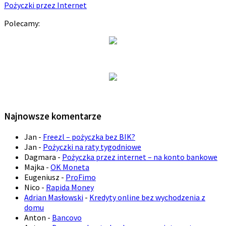
Pożyczki przez Internet
Polecamy:
Najnowsze komentarze
Jan
-
Freezl – pożyczka bez BIK?
Jan
-
Pożyczki na raty tygodniowe
Dagmara
-
Pożyczka przez internet – na konto bankowe
Majka
-
OK Moneta
Eugeniusz
-
ProFimo
Nico
-
Rapida Money
Adrian Masłowski
-
Kredyty online bez wychodzenia z
domu
Anton
-
Bancovo