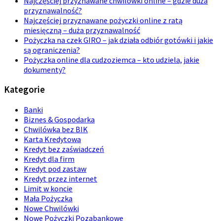
Najczęściej przyznawane chwilówki online – gdzie duża
przyznawalność?
Najczęściej przyznawane pożyczki online z ratą
miesięczną – duża przyznawalność
Pożyczka na czek GIRO – jak działa odbiór gotówki i jakie
są ograniczenia?
Pożyczka online dla cudzoziemca – kto udziela, jakie
dokumenty?
Kategorie
Banki
Biznes & Gospodarka
Chwilówka bez BIK
Karta Kredytowa
Kredyt bez zaświadczeń
Kredyt dla firm
Kredyt pod zastaw
Kredyt przez internet
Limit w koncie
Mała Pożyczka
Nowe Chwilówki
Nowe Pożyczki Pozabankowe