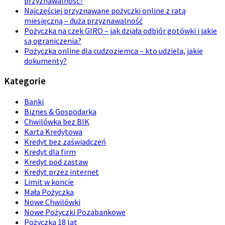
przyznawalność?
Najczęściej przyznawane pożyczki online z ratą
miesięczną – duża przyznawalność
Pożyczka na czek GIRO – jak działa odbiór gotówki i jakie
są ograniczenia?
Pożyczka online dla cudzoziemca – kto udziela, jakie
dokumenty?
Kategorie
Banki
Biznes & Gospodarka
Chwilówka bez BIK
Karta Kredytowa
Kredyt bez zaświadczeń
Kredyt dla firm
Kredyt pod zastaw
Kredyt przez internet
Limit w koncie
Mała Pożyczka
Nowe Chwilówki
Nowe Pożyczki Pozabankowe
Pożyczka 18 lat