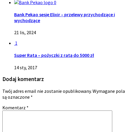
0
Bank Pekao sesje Elixir – przelewy przychodzące i
wychodzące
21 lis, 2024
1
Super Rata – pożyczki z ratą do 5000 zł
14 sty, 2017
Dodaj komentarz
Twój adres email nie zostanie opublikowany.
Wymagane pola
są oznaczone
*
Komentarz
*