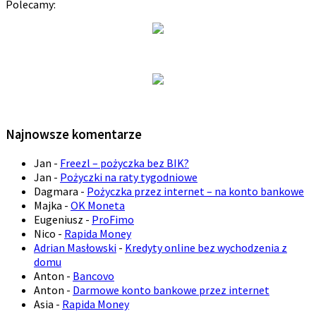
Polecamy:
Najnowsze komentarze
Jan
-
Freezl – pożyczka bez BIK?
Jan
-
Pożyczki na raty tygodniowe
Dagmara
-
Pożyczka przez internet – na konto bankowe
Majka
-
OK Moneta
Eugeniusz
-
ProFimo
Nico
-
Rapida Money
Adrian Masłowski
-
Kredyty online bez wychodzenia z
domu
Anton
-
Bancovo
Anton
-
Darmowe konto bankowe przez internet
Asia
-
Rapida Money