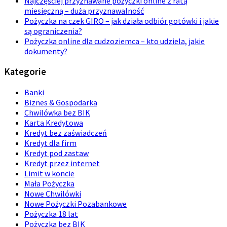
Najczęściej przyznawane pożyczki online z ratą
miesięczną – duża przyznawalność
Pożyczka na czek GIRO – jak działa odbiór gotówki i jakie
są ograniczenia?
Pożyczka online dla cudzoziemca – kto udziela, jakie
dokumenty?
Kategorie
Banki
Biznes & Gospodarka
Chwilówka bez BIK
Karta Kredytowa
Kredyt bez zaświadczeń
Kredyt dla firm
Kredyt pod zastaw
Kredyt przez internet
Limit w koncie
Mała Pożyczka
Nowe Chwilówki
Nowe Pożyczki Pozabankowe
Pożyczka 18 lat
Pożyczka bez BIK