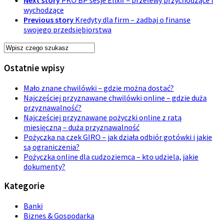
Next story
PKO BP sesje Elixir – przelewy przychodzące i
wychodzące
Previous story
Kredyty dla firm – zadbaj o finanse
swojego przedsiębiorstwa
Ostatnie wpisy
Mało znane chwilówki – gdzie można dostać?
Najczęściej przyznawane chwilówki online – gdzie duża
przyznawalność?
Najczęściej przyznawane pożyczki online z ratą
miesięczną – duża przyznawalność
Pożyczka na czek GIRO – jak działa odbiór gotówki i jakie
są ograniczenia?
Pożyczka online dla cudzoziemca – kto udziela, jakie
dokumenty?
Kategorie
Banki
Biznes & Gospodarka