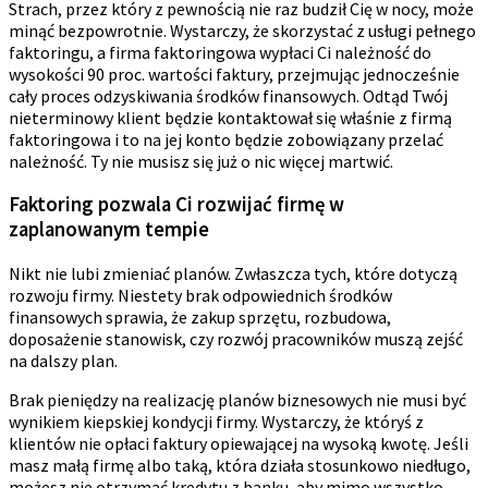
Strach, przez który z pewnością nie raz budził Cię w nocy, może
minąć bezpowrotnie. Wystarczy, że skorzystać z usługi pełnego
faktoringu, a firma faktoringowa wypłaci Ci należność do
wysokości 90 proc. wartości faktury, przejmując jednocześnie
cały proces odzyskiwania środków finansowych. Odtąd Twój
nieterminowy klient będzie kontaktował się właśnie z firmą
faktoringowa i to na jej konto będzie zobowiązany przelać
należność. Ty nie musisz się już o nic więcej martwić.
Faktoring pozwala Ci rozwijać firmę w
zaplanowanym tempie
Nikt nie lubi zmieniać planów. Zwłaszcza tych, które dotyczą
rozwoju firmy. Niestety brak odpowiednich środków
finansowych sprawia, że zakup sprzętu, rozbudowa,
doposażenie stanowisk, czy rozwój pracowników muszą zejść
na dalszy plan.
Brak pieniędzy na realizację planów biznesowych nie musi być
wynikiem kiepskiej kondycji firmy. Wystarczy, że któryś z
klientów nie opłaci faktury opiewającej na wysoką kwotę. Jeśli
masz małą firmę albo taką, która działa stosunkowo niedługo,
możesz nie otrzymać kredytu z banku, aby mimo wszystko