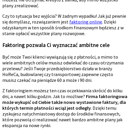
plany zrealizować.
Czy to sytuacja bez wyjścia? W żadnym wypadku! Jak już pewnie
się domyślasz, rozwiązaniem jest
faktoring online
. Dzięki
odzyskanym w ten sposób środkom finansowym będziesz z w
stanie opłacić wszystkie plany rozwojowe.
Faktoring pozwala Ci wyznaczać ambitne cele
Być może Twoi klienci wywiązują się z płatności, a mimo to
wiele ambitnych celów musisz odwlekać do czasu otrzymania
przelewu? Jeśli Twoje przedsiębiorstwo działa w branży
HoReCa, budowlanej czy transportowej zapewne często
musisz czekać na pieniądze 60 a może i 90 dni.
Z faktoringiem możesz ten czas oczekiwania skrócić do kilku
dni, a nawet kilku godzin. Jak to możliwe?
Firma faktoringowa
może wykupić od Ciebie także nowo wystawione faktury, dla
których termin płatności wciąż jest odległy
. Dzięki temu
zyskujesz natychmiastowy dostęp do środków finansowych,
które pozwolą ci realizować nawet bardzo ambitne plany jak
ekspansja na nowe rynki.