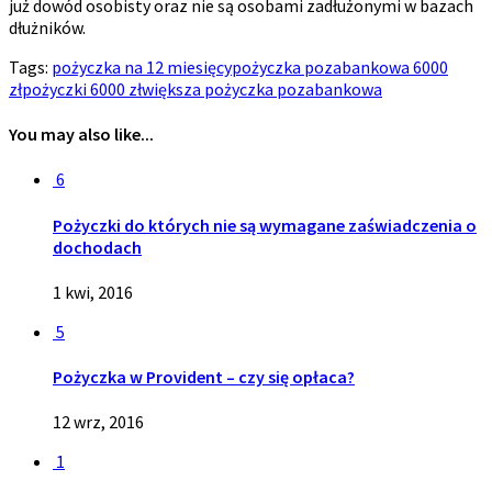
już dowód osobisty oraz nie są osobami zadłużonymi w bazach
dłużników.
Tags:
pożyczka na 12 miesięcy
pożyczka pozabankowa 6000
zł
pożyczki 6000 zł
większa pożyczka pozabankowa
You may also like...
6
Pożyczki do których nie są wymagane zaświadczenia o
dochodach
1 kwi, 2016
5
Pożyczka w Provident – czy się opłaca?
12 wrz, 2016
1