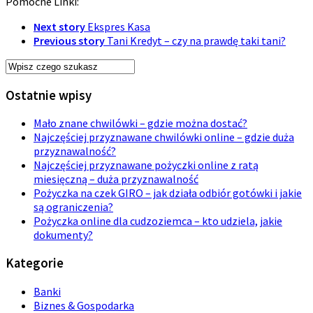
Pomocne Linki:
Next story
Ekspres Kasa
Previous story
Tani Kredyt – czy na prawdę taki tani?
Ostatnie wpisy
Mało znane chwilówki – gdzie można dostać?
Najczęściej przyznawane chwilówki online – gdzie duża
przyznawalność?
Najczęściej przyznawane pożyczki online z ratą
miesięczną – duża przyznawalność
Pożyczka na czek GIRO – jak działa odbiór gotówki i jakie
są ograniczenia?
Pożyczka online dla cudzoziemca – kto udziela, jakie
dokumenty?
Kategorie
Banki
Biznes & Gospodarka