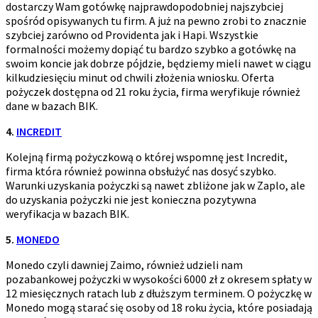
dostarczy Wam gotówkę najprawdopodobniej najszybciej
spośród opisywanych tu firm. A już na pewno zrobi to znacznie
szybciej zarówno od Providenta jak i Hapi. Wszystkie
formalności możemy dopiąć tu bardzo szybko a gotówkę na
swoim koncie jak dobrze pójdzie, będziemy mieli nawet w ciągu
kilkudziesięciu minut od chwili złożenia wniosku. Oferta
pożyczek dostępna od 21 roku życia, firma weryfikuje również
dane w bazach BIK.
4.
INCREDIT
Kolejną firmą pożyczkową o której wspomnę jest Incredit,
firma która również powinna obsłużyć nas dosyć szybko.
Warunki uzyskania pożyczki są nawet zbliżone jak w Zaplo, ale
do uzyskania pożyczki nie jest konieczna pozytywna
weryfikacja w bazach BIK.
5.
MONEDO
Monedo czyli dawniej Zaimo, również udzieli nam
pozabankowej pożyczki w wysokości 6000 zł z okresem spłaty w
12 miesięcznych ratach lub z dłuższym terminem. O pożyczkę w
Monedo mogą starać się osoby od 18 roku życia, które posiadają