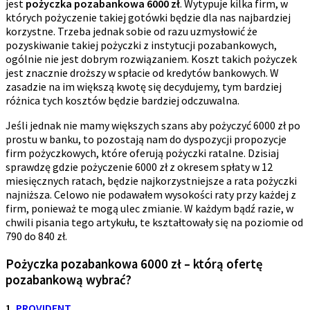
jest
pożyczka pozabankowa 6000 zł
. Wytypuje kilka firm, w
których pożyczenie takiej gotówki będzie dla nas najbardziej
korzystne. Trzeba jednak sobie od razu uzmysłowić że
pozyskiwanie takiej pożyczki z instytucji pozabankowych,
ogólnie nie jest dobrym rozwiązaniem. Koszt takich pożyczek
jest znacznie droższy w spłacie od kredytów bankowych. W
zasadzie na im większą kwotę się decydujemy, tym bardziej
różnica tych kosztów będzie bardziej odczuwalna.
Jeśli jednak nie mamy większych szans aby pożyczyć 6000 zł po
prostu w banku, to pozostają nam do dyspozycji propozycje
firm pożyczkowych, które oferują pożyczki ratalne. Dzisiaj
sprawdzę gdzie pożyczenie 6000 zł z okresem spłaty w 12
miesięcznych ratach, będzie najkorzystniejsze a rata pożyczki
najniższa. Celowo nie podawałem wysokości raty przy każdej z
firm, ponieważ te mogą ulec zmianie. W każdym bądź razie, w
chwili pisania tego artykułu, te kształtowały się na poziomie od
790 do 840 zł.
Pożyczka pozabankowa 6000 zł – którą ofertę
pozabankową wybrać?
1.
PROVIDENT