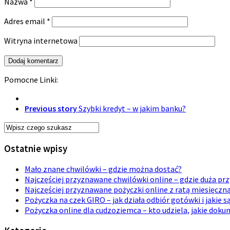
Nazwa
*
Adres email
*
Witryna internetowa
Pomocne Linki:
Previous story
Szybki kredyt – w jakim banku?
Ostatnie wpisy
Mało znane chwilówki – gdzie można dostać?
Najczęściej przyznawane chwilówki online – gdzie duża p
Najczęściej przyznawane pożyczki online z ratą miesięczn
Pożyczka na czek GIRO – jak działa odbiór gotówki i jakie s
Pożyczka online dla cudzoziemca – kto udziela, jakie dok