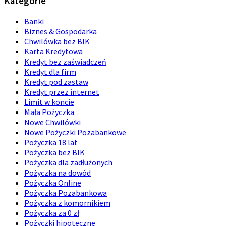
Kategorie
Banki
Biznes & Gospodarka
Chwilówka bez BIK
Karta Kredytowa
Kredyt bez zaświadczeń
Kredyt dla firm
Kredyt pod zastaw
Kredyt przez internet
Limit w koncie
Mała Pożyczka
Nowe Chwilówki
Nowe Pożyczki Pozabankowe
Pożyczka 18 lat
Pożyczka bez BIK
Pożyczka dla zadłużonych
Pożyczka na dowód
Pożyczka Online
Pożyczka Pozabankowa
Pożyczka z komornikiem
Pożyczka za 0 zł
Pożyczki hipoteczne