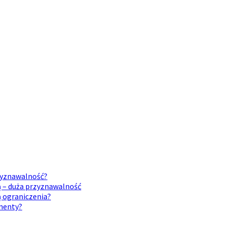
rzyznawalność?
ą – duża przyznawalność
ą ograniczenia?
umenty?