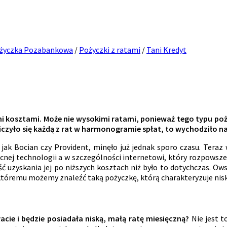
życzka Pozabankowa
/
Pożyczki z ratami
/
Tani Kredyt
i kosztami. Może nie wysokimi ratami, ponieważ tego typu pożyc
iczyło się każdą z rat w harmonogramie spłat, to wychodziło na
jak Bocian czy Provident, minęło już jednak sporo czasu. Ter
nej technologii a w szczególności internetowi, który rozpowszec
 uzyskania jej po niższych kosztach niż było to dotychczas. Ows
 któremu możemy znaleźć taką pożyczkę, którą charakteryzuje niska
cie i będzie posiadała niską, małą ratę miesięczną?
Nie jest t