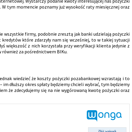
ternetowej. Wystarczy podanie kwoty interesującej nas pożyczki
towe. W tym momencie poznamy już wysokość raty miesięcznej oraz
 wszystkie firmy, podobnie zresztą jak banki udzielają pożyczki
 kredytów które zdarzyły nam się wcześniej, to w takiej sytuacji
dyś większość z nich korzystała przy weryfikacji klienta jedynie z
tów również za pośrednictwem BIKu.
ednak wiedzieć że koszty pożyczki pozabankowej wzrastają i to
 – im dłuższy okres spłaty będziemy chcieli wybrać, tym będziemy
kiem że zdecydujemy się na nie wygórowaną kwotę pożyczki oraz
Złóż wniosek