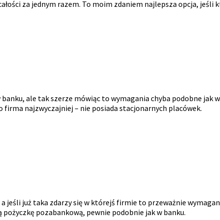
ałości za jednym razem. To moim zdaniem najlepsza opcja, jeśli kt
 banku, ale tak szerze mówiąc to wymagania chyba podobne jak w
o firma najzwyczajniej – nie posiada stacjonarnych placówek.
 jeśli już taka zdarzy się w którejś firmie to przeważnie wymaga
nią pożyczkę pozabankową, pewnie podobnie jak w banku.