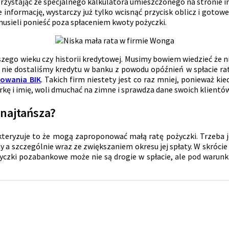
rzystając ze specjalnego kalkulatora umieszczonego na stronie in
 te informację, wystarczy już tylko wcisnąć przycisk oblicz i go
musieli ponieść poza spłaceniem kwoty pożyczki.
ego wieku czy historii kredytowej. Musimy bowiem wiedzieć że nie
li nie dostaliśmy kredytu w banku z powodu opóźnień w spłacie rat
kowania BIK
. Takich firm niestety jest co raz mniej, ponieważ kie
 markę i imię, woli dmuchać na zimne i sprawdza dane swoich klien
najtańsza?
akteryzuje to że mogą zaproponować małą ratę pożyczki. Trzeba j
 a szczególnie wraz ze zwiększaniem okresu jej spłaty. W skrócie
życzki pozabankowe może nie są drogie w spłacie, ale pod warun