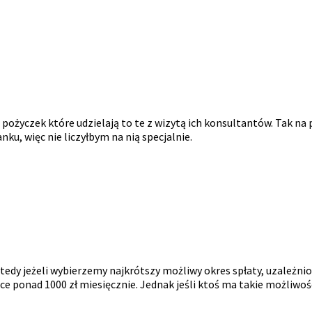
ść pożyczek które udzielają to te z wizytą ich konsultantów. Tak 
nku, więc nie liczyłbym na nią specjalnie.
wtedy jeżeli wybierzemy najkrótszy możliwy okres spłaty, uzależn
jące ponad 1000 zł miesięcznie. Jednak jeśli ktoś ma takie możliwo