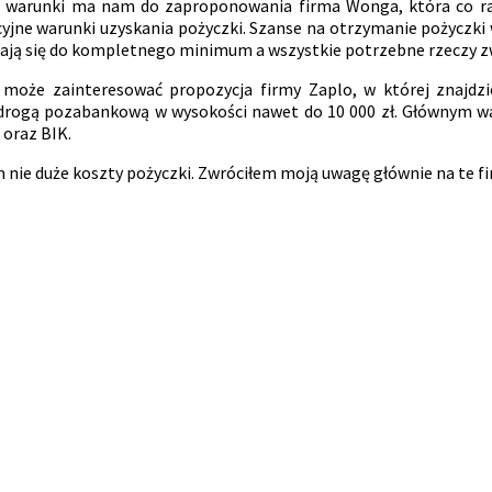
ne warunki ma nam do zaproponowania firma Wonga, która co raz
yjne warunki uzyskania pożyczki. Szanse na otrzymanie pożyczki w
zają się do kompletnego minimum a wszystkie potrzebne rzeczy z
, może zainteresować propozycja firmy Zaplo, w której znajdz
ki drogą pozabankową w wysokości nawet do 10 000 zł. Głównym w
 oraz BIK.
 nie duże koszty pożyczki. Zwróciłem moją uwagę głównie na te fir