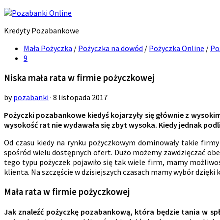
Kredyty Pozabankowe
Mała Pożyczka
/
Pożyczka na dowód
/
Pożyczka Online
/
Po
9
Niska mała rata w firmie pożyczkowej
by
pozabanki
· 8 listopada 2017
Pożyczki pozabankowe kiedyś kojarzyły się głównie z wysokim
wysokość rat nie wydawała się zbyt wysoka. Kiedy jednak podl
Od czasu kiedy na rynku pożyczkowym dominowały takie firmy 
spośród wielu dostępnych ofert. Dużo możemy zawdzięczać obec
tego typu pożyczek pojawiło się tak wiele firm, mamy możliwość
klienta. Na szczęście w dzisiejszych czasach mamy wybór dzięki
Mała rata w firmie pożyczkowej
Jak znaleźć pożyczkę pozabankową, która będzie tania w spła