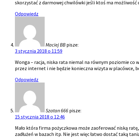
skorzystać z darmowej chwilówki jeśli ktoś ma możliwość c
Odpowiedz
Maciej BB
pisze:
3 stycznia 2018 o 11:59
Wonga – racja, niska rata niemal na równym poziomie co w
przez internet i nie będzie konieczna wizyta w placówce, b
Odpowiedz
Szatan 666
pisze:
15 stycznia 2018 o 12:46
Mało która firma pożyczkowa może zaoferować niską ratę, a
zadłużeń w bazach itp. Nie jest więc łatwo dostać taką ta