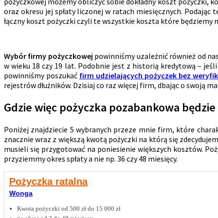
pożyczkowej możemy obliczyć sobie dokładny koszt pożyczki, ko
oraz okresu jej spłaty liczonej w ratach miesięcznych. Podając
łączny koszt pożyczki czyli te wszystkie koszta które będziemy 
Wybór firmy pożyczkowej
powinniśmy uzależnić również od nasz
w wieku 18 czy 19 lat. Podobnie jest z historią kredytową – jeś
powinniśmy poszukać
firm udzielających pożyczek bez weryfi
rejestrów dłużników. Dzisiaj co raz więcej firm, dbając o swoją
Gdzie więc pożyczka pozabankowa będzie 
Poniżej znajdziecie 5 wybranych przeze mnie firm, które char
znacznie wraz z większą kwotą pożyczki na którą się zdecydujemy
musieli się przygotować na poniesienie większych kosztów. Po
przyziemmy okres spłaty a nie np. 36 czy 48 miesięcy.
Pożyczka ratalna
Wonga
Kwota pożyczki od 500 zł do 15 000 zł