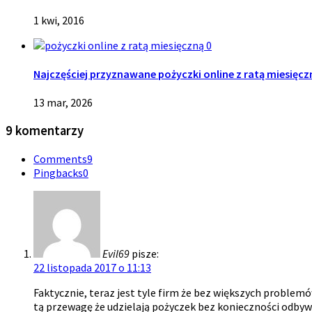
1 kwi, 2016
0
Najczęściej przyznawane pożyczki online z ratą miesięc
13 mar, 2026
9 komentarzy
Comments
9
Pingbacks
0
Evil69
pisze:
22 listopada 2017 o 11:13
Faktycznie, teraz jest tyle firm że bez większych problem
tą przewagę że udzielają pożyczek bez konieczności odbyw