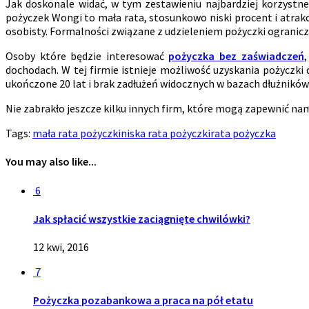
Jak doskonale widać, w tym zestawieniu najbardziej korzyst
pożyczek Wongi to mała rata, stosunkowo niski procent i atrakc
osobisty. Formalności związane z udzieleniem pożyczki ogranic
Osoby które będzie interesować
pożyczka bez zaświadczeń
dochodach. W tej firmie istnieje możliwość uzyskania pożycz
ukończone 20 lat i brak zadłużeń widocznych w bazach dłużników
Nie zabrakło jeszcze kilku innych firm, które mogą zapewnić nam
Tags:
mała rata pożyczki
niska rata pożyczki
rata pożyczka
You may also like...
6
Jak spłacić wszystkie zaciągnięte chwilówki?
12 kwi, 2016
7
Pożyczka pozabankowa a praca na pół etatu