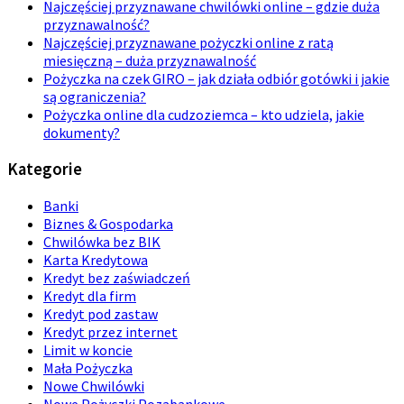
Najczęściej przyznawane chwilówki online – gdzie duża
przyznawalność?
Najczęściej przyznawane pożyczki online z ratą
miesięczną – duża przyznawalność
Pożyczka na czek GIRO – jak działa odbiór gotówki i jakie
są ograniczenia?
Pożyczka online dla cudzoziemca – kto udziela, jakie
dokumenty?
Kategorie
Banki
Biznes & Gospodarka
Chwilówka bez BIK
Karta Kredytowa
Kredyt bez zaświadczeń
Kredyt dla firm
Kredyt pod zastaw
Kredyt przez internet
Limit w koncie
Mała Pożyczka
Nowe Chwilówki
Nowe Pożyczki Pozabankowe