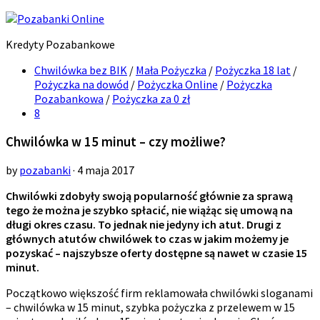
Kredyty Pozabankowe
Chwilówka bez BIK
/
Mała Pożyczka
/
Pożyczka 18 lat
/
Pożyczka na dowód
/
Pożyczka Online
/
Pożyczka
Pozabankowa
/
Pożyczka za 0 zł
8
Chwilówka w 15 minut – czy możliwe?
by
pozabanki
· 4 maja 2017
Chwilówki zdobyły swoją popularność głównie za sprawą
tego że można je szybko spłacić, nie wiążąc się umową na
długi okres czasu. To jednak nie jedyny ich atut. Drugi z
głównych atutów chwilówek to czas w jakim możemy je
pozyskać – najszybsze oferty dostępne są nawet w czasie 15
minut.
Początkowo większość firm reklamowała chwilówki sloganami
– chwilówka w 15 minut, szybka pożyczka z przelewem w 15