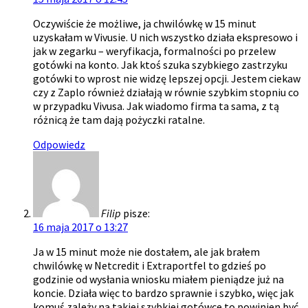
Oczywiście że możliwe, ja chwilówkę w 15 minut
uzyskałam w Vivusie. U nich wszystko działa ekspresowo i
jak w zegarku – weryfikacja, formalności po przelew
gotówki na konto. Jak ktoś szuka szybkiego zastrzyku
gotówki to wprost nie widzę lepszej opcji. Jestem ciekaw
czy z Zaplo również działają w równie szybkim stopniu co
w przypadku Vivusa. Jak wiadomo firma ta sama, z tą
różnicą że tam dają pożyczki ratalne.
Odpowiedz
Filip
pisze:
16 maja 2017 o 13:27
Ja w 15 minut może nie dostałem, ale jak brałem
chwilówkę w Netcredit i Extraportfel to gdzieś po
godzinie od wysłania wniosku miałem pieniądze już na
koncie. Działa więc to bardzo sprawnie i szybko, więc jak
komuś zależy na takiej szybkiej gotówce to powinien być