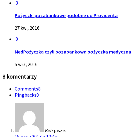
3
Pożyczki pozabankowe podobne do Providenta
27 kwi, 2016
0
MedPożyczka czyli pozabankowa pożyczka medyczna
5 wrz, 2016
8 komentarzy
Comments
8
Pingbacks
0
Beti
pisze:
15 maja 2017 o 12:45