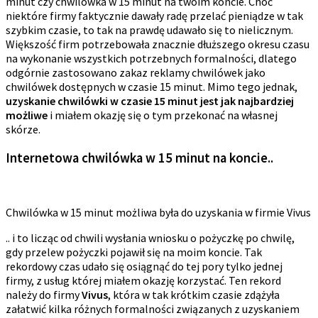
minut czy chwilówka w 15 minut na twoim koncie. Choć
niektóre firmy faktycznie dawały radę przelać pieniądze w tak
szybkim czasie, to tak na prawdę udawało się to nielicznym.
Większość firm potrzebowała znacznie dłuższego okresu czasu
na wykonanie wszystkich potrzebnych formalności, dlatego
odgórnie zastosowano zakaz reklamy chwilówek jako
chwilówek dostępnych w czasie 15 minut. Mimo tego jednak,
uzyskanie chwilówki w czasie 15 minut jest jak najbardziej
możliwe
i miałem okazję się o tym przekonać na własnej
skórze.
Internetowa chwilówka w 15 minut na koncie..
Chwilówka w 15 minut możliwa była do uzyskania w firmie Vivus
.. i to licząc od chwili wysłania wniosku o pożyczkę po chwilę,
gdy przelew pożyczki pojawił się na moim koncie. Tak
rekordowy czas udało się osiągnąć do tej pory tylko jednej
firmy, z usług której miałem okazję korzystać. Ten rekord
należy do firmy
Vivus
, która w tak krótkim czasie zdążyła
załatwić kilka różnych formalności związanych z uzyskaniem