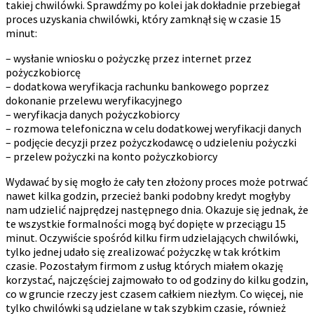
takiej chwilówki. Sprawdźmy po kolei jak dokładnie przebiegał
proces uzyskania chwilówki, który zamknął się w czasie 15
minut:
– wysłanie wniosku o pożyczkę przez internet przez
pożyczkobiorcę
– dodatkowa weryfikacja rachunku bankowego poprzez
dokonanie przelewu weryfikacyjnego
– weryfikacja danych pożyczkobiorcy
– rozmowa telefoniczna w celu dodatkowej weryfikacji danych
– podjęcie decyzji przez pożyczkodawcę o udzieleniu pożyczki
– przelew pożyczki na konto pożyczkobiorcy
Wydawać by się mogło że cały ten złożony proces może potrwać
nawet kilka godzin, przecież banki podobny kredyt mogłyby
nam udzielić najprędzej następnego dnia. Okazuje się jednak, że
te wszystkie formalności mogą być dopięte w przeciągu 15
minut. Oczywiście spośród kilku firm udzielających chwilówki,
tylko jednej udało się zrealizować pożyczkę w tak krótkim
czasie. Pozostałym firmom z usług których miałem okazję
korzystać, najczęściej zajmowało to od godziny do kilku godzin,
co w gruncie rzeczy jest czasem całkiem niezłym. Co więcej, nie
tylko chwilówki są udzielane w tak szybkim czasie, również