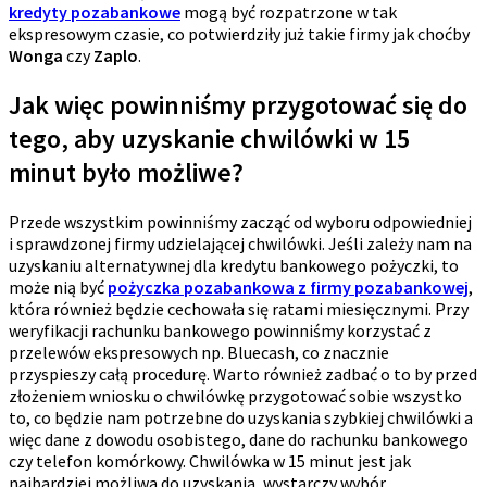
kredyty pozabankowe
mogą być rozpatrzone w tak
ekspresowym czasie, co potwierdziły już takie firmy jak choćby
Wonga
czy
Zaplo
.
Jak więc powinniśmy przygotować się do
tego, aby uzyskanie chwilówki w 15
minut było możliwe?
Przede wszystkim powinniśmy zacząć od wyboru odpowiedniej
i sprawdzonej firmy udzielającej chwilówki. Jeśli zależy nam na
uzyskaniu alternatywnej dla kredytu bankowego pożyczki, to
może nią być
pożyczka pozabankowa z firmy pozabankowej
,
która również będzie cechowała się ratami miesięcznymi. Przy
weryfikacji rachunku bankowego powinniśmy korzystać z
przelewów ekspresowych np. Bluecash, co znacznie
przyspieszy całą procedurę. Warto również zadbać o to by przed
złożeniem wniosku o chwilówkę przygotować sobie wszystko
to, co będzie nam potrzebne do uzyskania szybkiej chwilówki a
więc dane z dowodu osobistego, dane do rachunku bankowego
czy telefon komórkowy. Chwilówka w 15 minut jest jak
najbardziej możliwa do uzyskania, wystarczy wybór