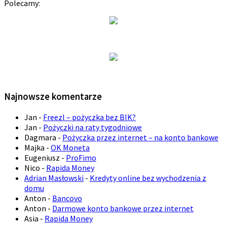
Polecamy:
Najnowsze komentarze
Jan
-
Freezl – pożyczka bez BIK?
Jan
-
Pożyczki na raty tygodniowe
Dagmara
-
Pożyczka przez internet – na konto bankowe
Majka
-
OK Moneta
Eugeniusz
-
ProFimo
Nico
-
Rapida Money
Adrian Masłowski
-
Kredyty online bez wychodzenia z
domu
Anton
-
Bancovo
Anton
-
Darmowe konto bankowe przez internet
Asia
-
Rapida Money