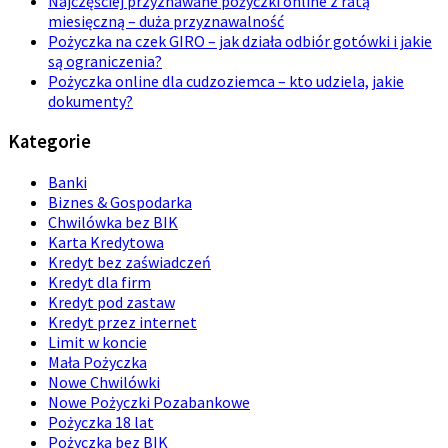
Najczęściej przyznawane pożyczki online z ratą
miesięczną – duża przyznawalność
Pożyczka na czek GIRO – jak działa odbiór gotówki i jakie
są ograniczenia?
Pożyczka online dla cudzoziemca – kto udziela, jakie
dokumenty?
Kategorie
Banki
Biznes & Gospodarka
Chwilówka bez BIK
Karta Kredytowa
Kredyt bez zaświadczeń
Kredyt dla firm
Kredyt pod zastaw
Kredyt przez internet
Limit w koncie
Mała Pożyczka
Nowe Chwilówki
Nowe Pożyczki Pozabankowe
Pożyczka 18 lat
Pożyczka bez BIK