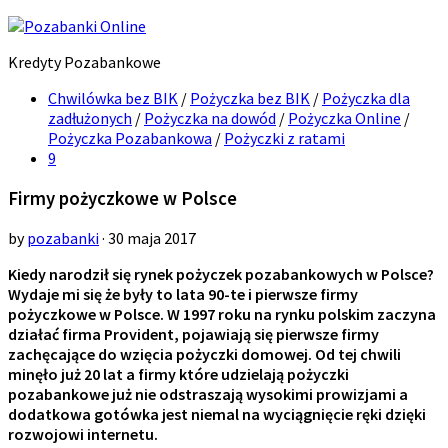
Kredyty Pozabankowe
Chwilówka bez BIK
/
Pożyczka bez BIK
/
Pożyczka dla
zadłużonych
/
Pożyczka na dowód
/
Pożyczka Online
/
Pożyczka Pozabankowa
/
Pożyczki z ratami
9
Firmy pożyczkowe w Polsce
by
pozabanki
· 30 maja 2017
Kiedy narodził się rynek pożyczek pozabankowych w Polsce?
Wydaje mi się że były to lata 90-te i pierwsze firmy
pożyczkowe w Polsce. W 1997 roku na rynku polskim zaczyna
działać firma Provident, pojawiają się pierwsze firmy
zachęcające do wzięcia pożyczki domowej. Od tej chwili
minęło już 20 lat a firmy które udzielają pożyczki
pozabankowe już nie odstraszają wysokimi prowizjami a
dodatkowa gotówka jest niemal na wyciągnięcie ręki dzięki
rozwojowi internetu.