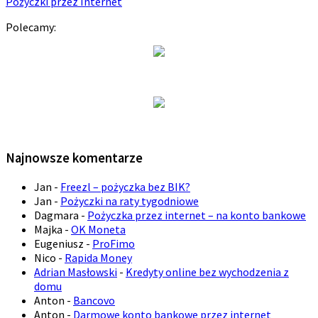
Pożyczki przez Internet
Polecamy:
Najnowsze komentarze
Jan
-
Freezl – pożyczka bez BIK?
Jan
-
Pożyczki na raty tygodniowe
Dagmara
-
Pożyczka przez internet – na konto bankowe
Majka
-
OK Moneta
Eugeniusz
-
ProFimo
Nico
-
Rapida Money
Adrian Masłowski
-
Kredyty online bez wychodzenia z
domu
Anton
-
Bancovo
Anton
-
Darmowe konto bankowe przez internet