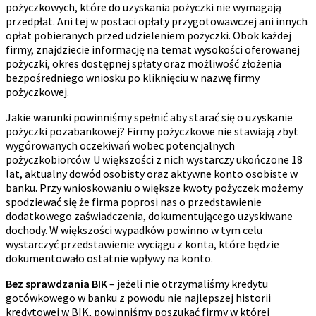
pożyczkowych, które do uzyskania pożyczki nie wymagają
przedpłat. Ani tej w postaci opłaty przygotowawczej ani innych
opłat pobieranych przed udzieleniem pożyczki. Obok każdej
firmy, znajdziecie informację na temat wysokości oferowanej
pożyczki, okres dostępnej spłaty oraz możliwość złożenia
bezpośredniego wniosku po kliknięciu w nazwę firmy
pożyczkowej.
Jakie warunki powinniśmy spełnić aby starać się o uzyskanie
pożyczki pozabankowej? Firmy pożyczkowe nie stawiają zbyt
wygórowanych oczekiwań wobec potencjalnych
pożyczkobiorców. U większości z nich wystarczy ukończone 18
lat, aktualny dowód osobisty oraz aktywne konto osobiste w
banku. Przy wnioskowaniu o większe kwoty pożyczek możemy
spodziewać się że firma poprosi nas o przedstawienie
dodatkowego zaświadczenia, dokumentującego uzyskiwane
dochody. W większości wypadków powinno w tym celu
wystarczyć przedstawienie wyciągu z konta, które będzie
dokumentowało ostatnie wpływy na konto.
Bez sprawdzania BIK
– jeżeli nie otrzymaliśmy kredytu
gotówkowego w banku z powodu nie najlepszej historii
kredytowej w BIK, powinniśmy poszukać firmy w której