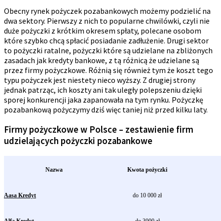
Obecny rynek pożyczek pozabankowych możemy podzielić na
dwa sektory. Pierwszy z nich to popularne chwilówki, czyli nie
duże pożyczki z krótkim okresem spłaty, polecane osobom
które szybko chcą spłacić posiadanie zadłużenie. Drugi sektor
to pożyczki ratalne, pożyczki które są udzielane na zbliżonych
zasadach jak kredyty bankowe, z tą różnicą że udzielane są
przez firmy pożyczkowe. Różnią się również tym że koszt tego
typu pożyczek jest niestety nieco wyższy. Z drugiej strony
jednak patrząc, ich koszty ani tak uległy polepszeniu dzięki
sporej konkurencji jaka zapanowała na tym rynku. Pożyczkę
pozabankową pożyczymy dziś więc taniej niż przed kilku laty.
Firmy pożyczkowe w Polsce – zestawienie firm
udzielających pożyczki pozabankowe
Nazwa
Kwota pożyczki
Aasa Kredyt
do 10 000 zł
Alfa Kredyt
do 3000 zł