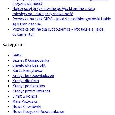
przyznawalność?
Najczęściej przyznawane pożyczki online z ratą
miesięczną – duża przyznawalność
Pożyczka na czek GIRO – jak działa odbiór gotówki i jakie
są ograniczenia?
Pożyczka online dla cudzoziemca – kto udziela, jakie
dokumenty?
Kategorie
Banki
Biznes & Gospodarka
Chwilówka bez BIK
Karta Kredytowa
Kredyt bez zaświadczeń
Kredyt dla firm
Kredyt pod zastaw
Kredyt przez internet
Limit w koncie
Mała Pożyczka
Nowe Chwilówki
Nowe Pożyczki Pozabankowe