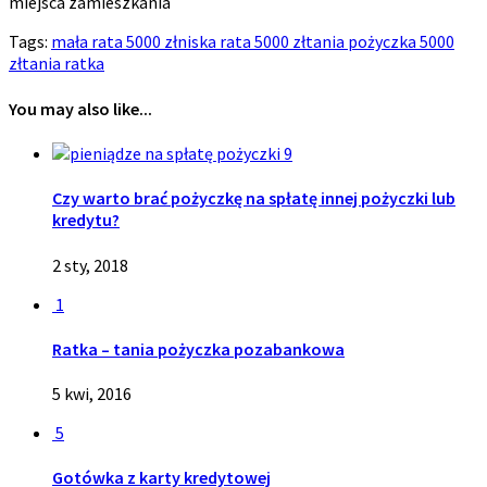
miejsca zamieszkania
Tags:
mała rata 5000 zł
niska rata 5000 zł
tania pożyczka 5000
zł
tania ratka
You may also like...
9
Czy warto brać pożyczkę na spłatę innej pożyczki lub
kredytu?
2 sty, 2018
1
Ratka – tania pożyczka pozabankowa
5 kwi, 2016
5
Gotówka z karty kredytowej