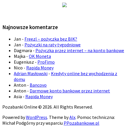
Najnowsze komentarze
Jan
-
Freezl – pożyczka bez BIK?
Jan
-
Pożyczki na raty tygodniowe
Dagmara
-
Pożyczka przez internet – na konto bankowe
Majka
-
OK Moneta
Eugeniusz
-
ProFimo
Nico
-
Rapida Money
Adrian Masłowski
-
Kredyty online bez wychodzenia z
domu
Anton
-
Bancovo
Anton
-
Darmowe konto bankowe przez internet
Asia
-
Rapida Money
Pozabanki Online © 2026. All Rights Reserved.
Powered by
WordPress
. Theme by
Alx
. Pomoc techniczna:
Michał Podgórny przy wsparciu
PPozabankowe.pl