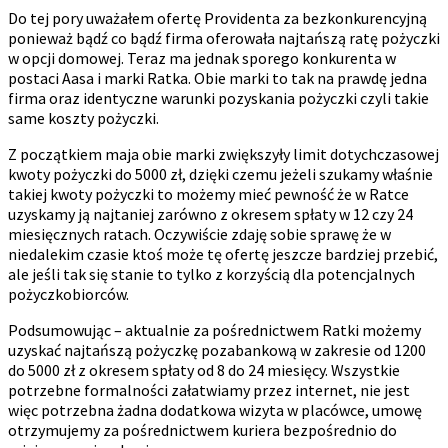
Do tej pory uważałem ofertę Providenta za bezkonkurencyjną
ponieważ bądź co bądź firma oferowała najtańszą ratę pożyczki
w opcji domowej. Teraz ma jednak sporego konkurenta w
postaci Aasa i marki Ratka. Obie marki to tak na prawdę jedna
firma oraz identyczne warunki pozyskania pożyczki czyli takie
same koszty pożyczki.
Z początkiem maja obie marki zwiększyły limit dotychczasowej
kwoty pożyczki do 5000 zł, dzięki czemu jeżeli szukamy właśnie
takiej kwoty pożyczki to możemy mieć pewność że w Ratce
uzyskamy ją najtaniej zarówno z okresem spłaty w 12 czy 24
miesięcznych ratach. Oczywiście zdaję sobie sprawę że w
niedalekim czasie ktoś może tę ofertę jeszcze bardziej przebić,
ale jeśli tak się stanie to tylko z korzyścią dla potencjalnych
pożyczkobiorców.
Podsumowując – aktualnie za pośrednictwem Ratki możemy
uzyskać najtańszą pożyczkę pozabankową w zakresie od 1200
do 5000 zł z okresem spłaty od 8 do 24 miesięcy. Wszystkie
potrzebne formalności załatwiamy przez internet, nie jest
więc potrzebna żadna dodatkowa wizyta w placówce, umowę
otrzymujemy za pośrednictwem kuriera bezpośrednio do