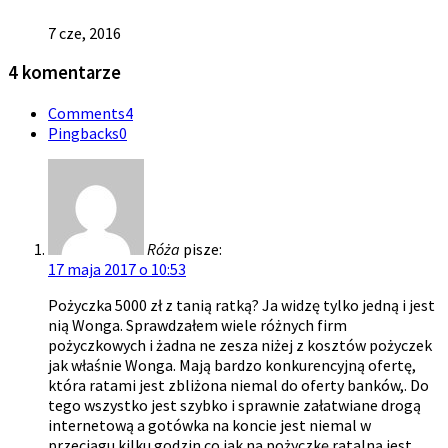
7 cze, 2016
4 komentarze
Comments
4
Pingbacks
0
Róża
pisze:
17 maja 2017 o 10:53
Pożyczka 5000 zł z tanią ratką? Ja widzę tylko jedną i jest
nią Wonga. Sprawdzałem wiele różnych firm
pożyczkowych i żadna ne zesza niżej z kosztów pożyczek
jak właśnie Wonga. Mają bardzo konkurencyjną ofertę,
która ratami jest zbliżona niemal do oferty banków,. Do
tego wszystko jest szybko i sprawnie załatwiane drogą
internetową a gotówka na koncie jest niemal w
przeciągu kilku godzin co jak na pożyczkę ratalną jest