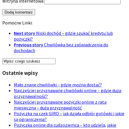
Witryna internetowa
Pomocne Linki:
Next story
Niski dochód – gdzie szukać kredytu lub
pożyczki?
Previous story
Chwilówka bez zaświadczenia do
dochodach
Ostatnie wpisy
Mało znane chwilówki – gdzie można dostać?
Najczęściej przyznawane chwilówki online – gdzie duża
przyznawalność?
Najczęściej przyznawane pożyczki online z ratą
miesięczną – duża przyznawalność
Pożyczka na czek GIRO – jak działa odbiór gotówki i jakie
są ograniczenia?
Pożyczka online dla cudzoziemca – kto udziela, jakie