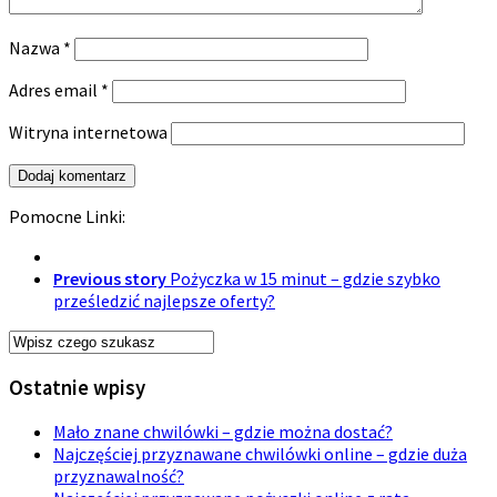
Nazwa
*
Adres email
*
Witryna internetowa
Pomocne Linki:
Previous story
Pożyczka w 15 minut – gdzie szybko
prześledzić najlepsze oferty?
Ostatnie wpisy
Mało znane chwilówki – gdzie można dostać?
Najczęściej przyznawane chwilówki online – gdzie duża
przyznawalność?