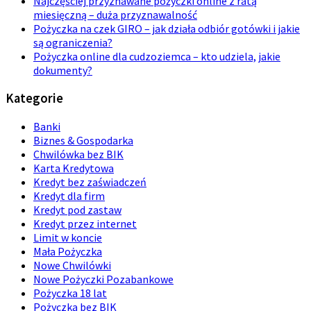
Najczęściej przyznawane pożyczki online z ratą
miesięczną – duża przyznawalność
Pożyczka na czek GIRO – jak działa odbiór gotówki i jakie
są ograniczenia?
Pożyczka online dla cudzoziemca – kto udziela, jakie
dokumenty?
Kategorie
Banki
Biznes & Gospodarka
Chwilówka bez BIK
Karta Kredytowa
Kredyt bez zaświadczeń
Kredyt dla firm
Kredyt pod zastaw
Kredyt przez internet
Limit w koncie
Mała Pożyczka
Nowe Chwilówki
Nowe Pożyczki Pozabankowe
Pożyczka 18 lat
Pożyczka bez BIK