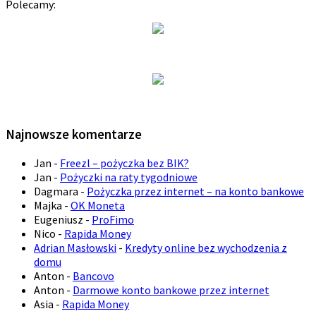
Polecamy:
Najnowsze komentarze
Jan
-
Freezl – pożyczka bez BIK?
Jan
-
Pożyczki na raty tygodniowe
Dagmara
-
Pożyczka przez internet – na konto bankowe
Majka
-
OK Moneta
Eugeniusz
-
ProFimo
Nico
-
Rapida Money
Adrian Masłowski
-
Kredyty online bez wychodzenia z
domu
Anton
-
Bancovo
Anton
-
Darmowe konto bankowe przez internet
Asia
-
Rapida Money