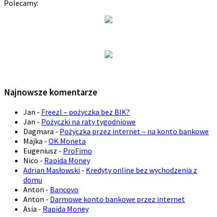
Polecamy:
Najnowsze komentarze
Jan
-
Freezl – pożyczka bez BIK?
Jan
-
Pożyczki na raty tygodniowe
Dagmara
-
Pożyczka przez internet – na konto bankowe
Majka
-
OK Moneta
Eugeniusz
-
ProFimo
Nico
-
Rapida Money
Adrian Masłowski
-
Kredyty online bez wychodzenia z
domu
Anton
-
Bancovo
Anton
-
Darmowe konto bankowe przez internet
Asia
-
Rapida Money