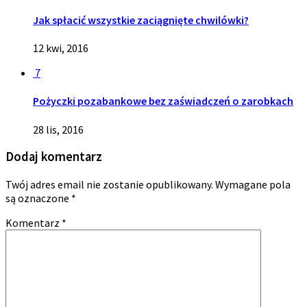
Jak spłacić wszystkie zaciągnięte chwilówki?
12 kwi, 2016
7
Pożyczki pozabankowe bez zaświadczeń o zarobkach
28 lis, 2016
Dodaj komentarz
Twój adres email nie zostanie opublikowany.
Wymagane pola
są oznaczone
*
Komentarz
*