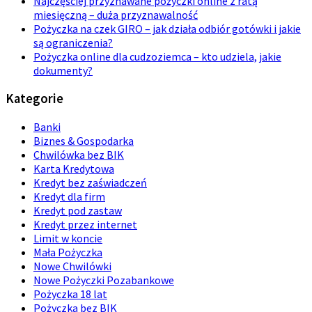
Najczęściej przyznawane pożyczki online z ratą
miesięczną – duża przyznawalność
Pożyczka na czek GIRO – jak działa odbiór gotówki i jakie
są ograniczenia?
Pożyczka online dla cudzoziemca – kto udziela, jakie
dokumenty?
Kategorie
Banki
Biznes & Gospodarka
Chwilówka bez BIK
Karta Kredytowa
Kredyt bez zaświadczeń
Kredyt dla firm
Kredyt pod zastaw
Kredyt przez internet
Limit w koncie
Mała Pożyczka
Nowe Chwilówki
Nowe Pożyczki Pozabankowe
Pożyczka 18 lat
Pożyczka bez BIK