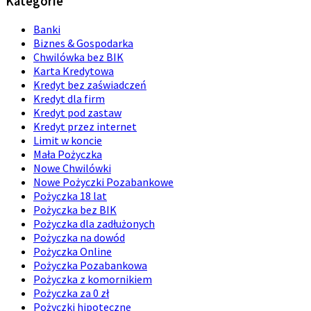
Kategorie
Banki
Biznes & Gospodarka
Chwilówka bez BIK
Karta Kredytowa
Kredyt bez zaświadczeń
Kredyt dla firm
Kredyt pod zastaw
Kredyt przez internet
Limit w koncie
Mała Pożyczka
Nowe Chwilówki
Nowe Pożyczki Pozabankowe
Pożyczka 18 lat
Pożyczka bez BIK
Pożyczka dla zadłużonych
Pożyczka na dowód
Pożyczka Online
Pożyczka Pozabankowa
Pożyczka z komornikiem
Pożyczka za 0 zł
Pożyczki hipoteczne