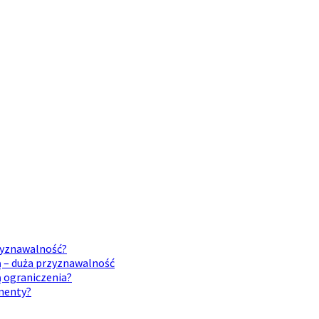
rzyznawalność?
ą – duża przyznawalność
ą ograniczenia?
umenty?