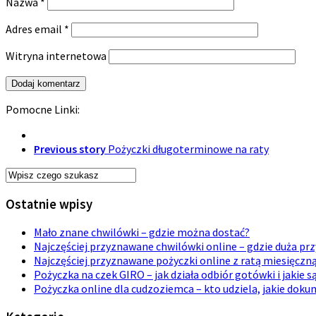
Nazwa
*
Adres email
*
Witryna internetowa
Pomocne Linki:
Previous story
Pożyczki długoterminowe na raty
Ostatnie wpisy
Mało znane chwilówki – gdzie można dostać?
Najczęściej przyznawane chwilówki online – gdzie duża p
Najczęściej przyznawane pożyczki online z ratą miesięczn
Pożyczka na czek GIRO – jak działa odbiór gotówki i jakie s
Pożyczka online dla cudzoziemca – kto udziela, jakie dok