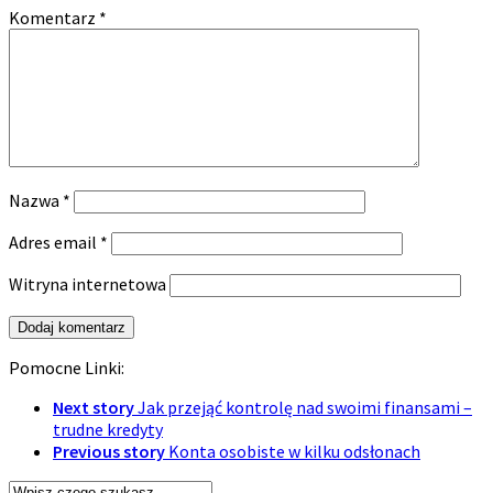
Komentarz
*
Nazwa
*
Adres email
*
Witryna internetowa
Pomocne Linki:
Next story
Jak przejąć kontrolę nad swoimi finansami –
trudne kredyty
Previous story
Konta osobiste w kilku odsłonach