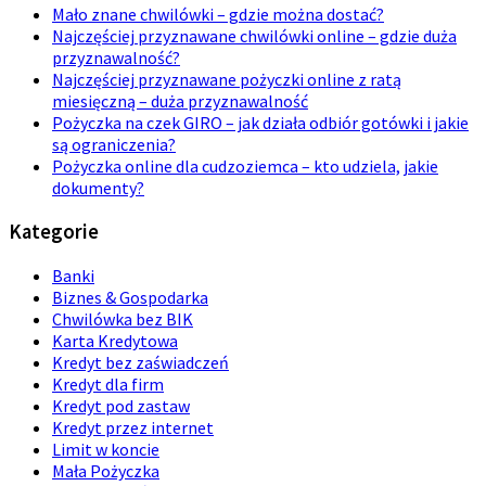
Mało znane chwilówki – gdzie można dostać?
Najczęściej przyznawane chwilówki online – gdzie duża
przyznawalność?
Najczęściej przyznawane pożyczki online z ratą
miesięczną – duża przyznawalność
Pożyczka na czek GIRO – jak działa odbiór gotówki i jakie
są ograniczenia?
Pożyczka online dla cudzoziemca – kto udziela, jakie
dokumenty?
Kategorie
Banki
Biznes & Gospodarka
Chwilówka bez BIK
Karta Kredytowa
Kredyt bez zaświadczeń
Kredyt dla firm
Kredyt pod zastaw
Kredyt przez internet
Limit w koncie
Mała Pożyczka