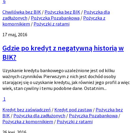
6
Chwilówka bez BIK
/
Pożyczka bez BIK
/
Pożyczka dla
zadłużonych
/
Pożyczka Pozabankowa
/
Pożyczka z
komornikiem
/
Pożyczki z ratami
17 maj, 2016
Gdzie po kredyt z negatywną historią w
BIK?
Uzyskanie kredytu bankowego uzależnione jest od kilku
ważnych czynników. Pierwszym z nich jest dochód osoby
starającej się o uzyskanie kredytu, jak również jego profil a więc
wiek, stan cywilny i temu podobne dane. Ostatnim...
1
Kredyt bez zaświadczeń
/
Kredyt pod zastaw
/
Pożyczka bez
BIK
/
Pożyczka dla zadłużonych
/
Pożyczka Pozabankowa
/
Pożyczka z komornikiem
/
Pożyczki z ratami
26 kwi, 2016