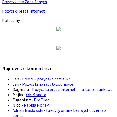
Pożyczki dla Zadłużonych
Pożyczki przez Internet
Polecamy:
Najnowsze komentarze
Jan
-
Freezl – pożyczka bez BIK?
Jan
-
Pożyczki na raty tygodniowe
Dagmara
-
Pożyczka przez internet – na konto bankowe
Majka
-
OK Moneta
Eugeniusz
-
ProFimo
Nico
-
Rapida Money
Adrian Masłowski
-
Kredyty online bez wychodzenia z
domu