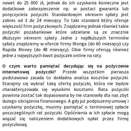
nawet do 25 000 zł, jednak do ich uzyskania konieczne jest
dodatkowe zabezpieczenie np. w postaci gwaranta lub
poręczyciela pożyczki. Standardowym okresem spłaty jest
zakres od 3 do 24 miesięcy. To taki standard który oferuje
większość firm pożyczkowych. Znajdziemy jednak również takie
pożyczki pozabankowe które udzielane są ze znacznie
dłuższym okresem spłaty. Jedne z najdłuższych terminów
spłaty znajdziemy w ofercie firmy Wonga (do 60 miesięcy) czy
Rapida Money (do 48 miesięcy). Obie firmy oferują również
jedne z najwyższych kwot pożyczek online na raty.
O czym warto pamiętać decydując się na pożyczenie
internetowej pożyczki?
Przede wszystkim pierwsza
podstawowa zasada to dokładna analiza kosztów pożyczki.
Starajmy się wybrać taką ofertę pożyczki, która nie będzie
charakteryzowała się wysokimi kosztami. Rata pożyczki
powinna zostać tak dopasowana by nie stanowiła dla nas zbyt
dużego obciążenia finansowego. A gdy już podpiszemy umowę i
uzyskamy pożyczkę, musimy pamiętać o terminowej spłacie
poszczególnych rat pożyczki. Opóźnienia w ich spłacie mogą
wiązać się naliczeniem dodatkowych opłat przez firmę
pożyczkową.