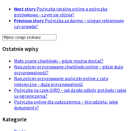
Next story
Pożyczka ratalna online a pożyczka
gotówkowa – czym się różnią?
Previous story
Pożyczka za darmo – slogan reklamowy
czy prawda?
Ostatnie wpisy
Mało znane chwilówki – gdzie można dostać?
Najczęściej przyznawane chwilówki online – gdzie duża
przyznawalność?
Najczęściej przyznawane pożyczki online z ratą
miesięczną – duża przyznawalność
Pożyczka na czek GIRO – jak działa odbiór gotówki i jakie
są ograniczenia?
Pożyczka online dla cudzoziemca – kto udziela, jakie
dokumenty?
Kategorie