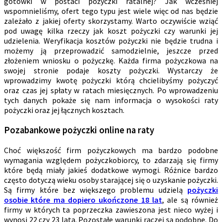
gotówki w postaci pożyczki ratalnej? Jak wcześniej
wspomnieliśmy, ofert tego typu jest wiele więc od nas będzie
zależało z jakiej oferty skorzystamy. Warto oczywiście wziąć
pod uwagę kilka rzeczy jak koszt pożyczki czy warunki jej
udzielenia. Weryfikacja kosztów pożyczki nie będzie trudna i
możemy ją przeprowadzić samodzielnie, jeszcze przed
złożeniem wniosku o pożyczkę. Każda firma pożyczkowa na
swojej stronie podaje koszty pożyczki. Wystarczy że
wprowadzimy kwotę pożyczki którą chcielibyśmy pożyczyć
oraz czas jej spłaty w ratach miesięcznych. Po wprowadzeniu
tych danych pokaże się nam informacja o wysokości raty
pożyczki oraz jej łącznych kosztach.
Pozabankowe pożyczki online na raty
Choć większość firm pożyczkowych ma bardzo podobne
wymagania względem pożyczkobiorcy, to zdarzają się firmy
które będą miały jakieś dodatkowe wymogi. Różnice bardzo
często dotyczą wieku osoby starającej się o uzyskanie pożyczki.
Są firmy które bez większego problemu udzielą
pożyczki
osobie które ma dopiero ukończone 18 lat
, ale są również
firmy w których ta poprzeczka zawieszona jest nieco wyżej i
wynosi 22 czy 23 lata. Pozostałe warunki raczej są podobne. Do